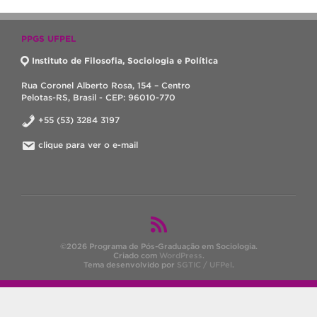
PPGS UFPEL
Instituto de Filosofia, Sociologia e Política
Rua Coronel Alberto Rosa, 154 – Centro
Pelotas-RS, Brasil - CEP: 96010-770
+55 (53) 3284 3197
clique para ver o e-mail
©2026 Programa de Pós-Graduação em Sociologia.
Criado com
WordPress
.
Tema desenvolvido por
SGTIC / UFPel
.