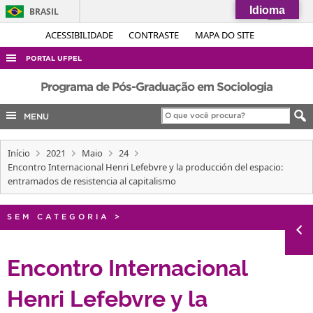
Idioma
BRASIL
Simplifique!
ACESSIBILIDADE
CONTRASTE
MAPA DO SITE
Comunica BR
PORTAL UFPEL
Participe
ACESSO À INFORMAÇÃO
Programa de Pós-Graduação em Sociologia
Acesso à informação
AUDITORIA
MENU
Legislação
COBALTO
Canais
Início
2021
Maio
24
CONCURSOS
Encontro Internacional Henri Lefebvre y la producción del espacio:
EDITAIS
entramados de resistencia al capitalismo
INTERNACIONAL
SEM CATEGORIA
>
OUVIDORIA
PORTARIAS
Encontro Internacional
TELEFONES
Henri Lefebvre y la