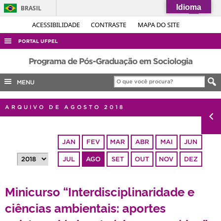
Idioma
BRASIL
Simplifique!
ACESSIBILIDADE
CONTRASTE
MAPA DO SITE
Comunica BR
PORTAL UFPEL
Participe
ACESSO À INFORMAÇÃO
Programa de Pós-Graduação em Sociologia
Acesso à informação
AUDITORIA
MENU
Legislação
COBALTO
Canais
ARQUIVO DE AGOSTO 2018
CONCURSOS
EDITAIS
JAN
FEV
MAR
ABR
MAI
JUN
INTERNACIONAL
JUL
AGO
SET
OUT
NOV
DEZ
OUVIDORIA
PORTARIAS
Minicurso “Interdisciplinaridade e
TELEFONES
ciências ambientais: aportes