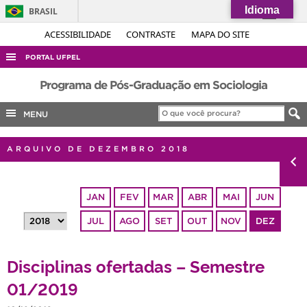
Idioma
BRASIL
Simplifique!
ACESSIBILIDADE
CONTRASTE
MAPA DO SITE
Comunica BR
PORTAL UFPEL
Participe
ACESSO À INFORMAÇÃO
Programa de Pós-Graduação em Sociologia
Acesso à informação
AUDITORIA
MENU
Legislação
COBALTO
Canais
ARQUIVO DE DEZEMBRO 2018
CONCURSOS
EDITAIS
JAN
FEV
MAR
ABR
MAI
JUN
INTERNACIONAL
JUL
AGO
SET
OUT
NOV
DEZ
OUVIDORIA
PORTARIAS
Disciplinas ofertadas – Semestre
TELEFONES
01/2019