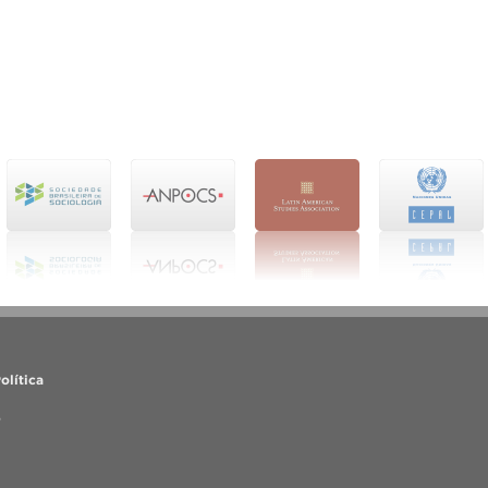
olítica
o