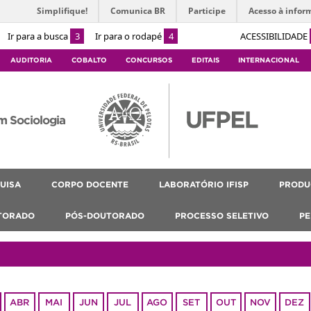
Simplifique!
Comunica BR
Participe
Acesso à infor
Ir para a busca
3
Ir para o rodapé
4
ACESSIBILIDADE
AUDITORIA
COBALTO
CONCURSOS
EDITAIS
INTERNACIONAL
m Sociologia
UISA
CORPO DOCENTE
LABORATÓRIO IFISP
PRODU
TORADO
PÓS-DOUTORADO
PROCESSO SELETIVO
PE
ABR
MAI
JUN
JUL
AGO
SET
OUT
NOV
DEZ