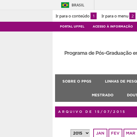
BRASIL
Ir para o conteúdo
1
Ir para o menu
2
PORTAL UFPEL
ACESSO À INFORMAÇÃO
Programa de Pós-Graduação e
SOBRE O PPGS
LINHAS DE PESQ
MESTRADO
DOU
ARQUIVO DE 15/07/2015
JAN
FEV
MAR