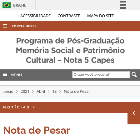
BRASIL
Simplifique!
ACESSIBILIDADE
CONTRASTE
MAPA DO SITE
Comunica BR
PORTAL UFPEL
Participe
ACESSO À INFORMAÇÃO
Programa de Pós-Graduação
Acesso à informação
AUDITORIA
Memória Social e Patrimônio
Legislação
Cultural – Nota 5 Capes
COBALTO
Canais
CONCURSOS
MENU
EDITAIS
INTERNACIONAL
Início
2021
Abril
13
Nota de Pesar
OUVIDORIA
NOTÍCIAS
>
PORTARIAS
TELEFONES
Nota de Pesar