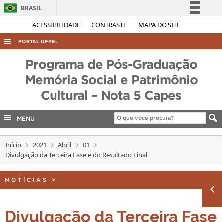
BRASIL
Simplifique!
ACESSIBILIDADE
CONTRASTE
MAPA DO SITE
Comunica BR
PORTAL UFPEL
Participe
ACESSO À INFORMAÇÃO
Programa de Pós-Graduação
Acesso à informação
AUDITORIA
Memória Social e Patrimônio
Legislação
Cultural – Nota 5 Capes
COBALTO
Canais
CONCURSOS
MENU
EDITAIS
INTERNACIONAL
Início
2021
Abril
01
Divulgação da Terceira Fase e do Resultado Final
OUVIDORIA
PORTARIAS
NOTÍCIAS
>
TELEFONES
Divulgação da Terceira Fase