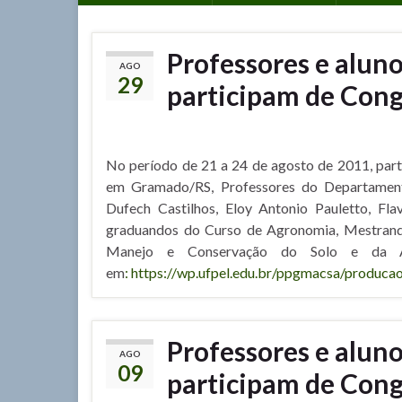
Professores e alun
AGO
29
participam de Con
No período de 21 a 24 de agosto de 2011, part
em Gramado/RS, Professores do Departamento
Dufech Castilhos, Eloy Antonio Pauletto, Flav
graduandos do Curso de Agronomia, Mestran
Manejo e Conservação do Solo e da Águ
em
: https://wp.ufpel.edu.br/ppgmacsa/producao
Professores e alun
AGO
09
participam de Con