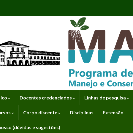
mico
Docentes credenciados
Linhas de pesquisa
ursos
Corpo discente
Disciplinas
Extensão
nosco (dúvidas e sugestões)