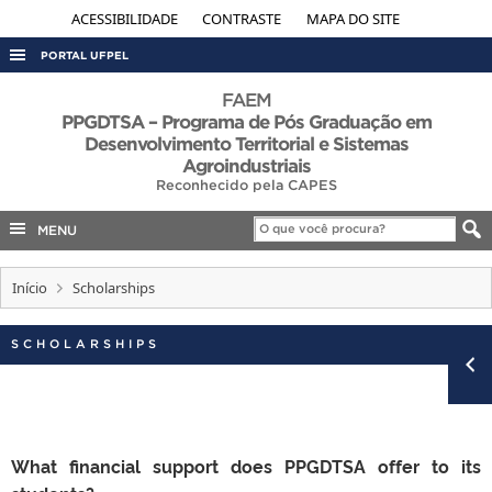
ACESSIBILIDADE
CONTRASTE
MAPA DO SITE
PORTAL UFPEL
ACESSO À INFORMAÇÃO
FAEM
PPGDTSA – Programa de Pós Graduação em
AUDITORIA
Desenvolvimento Territorial e Sistemas
Agroindustriais
COBALTO
Reconhecido pela CAPES
CONCURSOS
MENU
EDITAIS
INTERNACIONAL
Início
Scholarships
OUVIDORIA
SCHOLARSHIPS
PORTARIAS
TELEFONES
What financial support does PPGDTSA offer to its