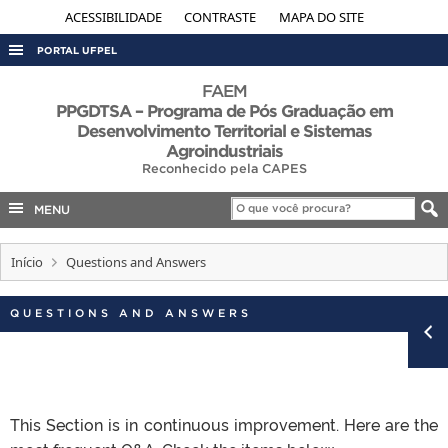
ACESSIBILIDADE
CONTRASTE
MAPA DO SITE
PORTAL UFPEL
ACESSO À INFORMAÇÃO
FAEM
PPGDTSA – Programa de Pós Graduação em
AUDITORIA
Desenvolvimento Territorial e Sistemas
Agroindustriais
COBALTO
Reconhecido pela CAPES
CONCURSOS
MENU
EDITAIS
INTERNACIONAL
Início
Questions and Answers
OUVIDORIA
QUESTIONS AND ANSWERS
PORTARIAS
TELEFONES
This Section is in continuous improvement. Here are the