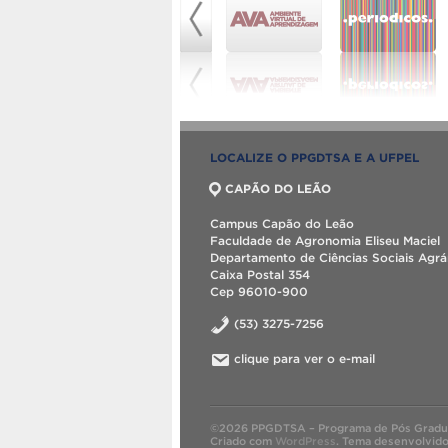
LOCALIZE O PPGDTSA E A UFPEL
CAPÃO DO LEÃO
Campus Capão do Leão
Faculdade de Agronomia Eliseu Maciel
Departamento de Ciências Sociais Agrá
Caixa Postal 354
Cep 96010-900
(53) 3275-7256
clique para ver o e-mail
©2026 PPGDTSA – Programa de Pós Graduaç
Criado com
WordPress
.
Tema desenvolvid