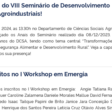
do VIII Seminário de Desenvolvimento
Agroindustriais!
 2024, as 13.30h no Departamento de Ciências Sociais Agr
çado os Anais do Seminário realizado dia 08/12/2023.
nos do DCSA, tendo como tema central “Transformaçõ
egurança Alimentar e Desenvolvimento Rural”. Veja a cap
os sua presença!
itos no I Workshop em Emergia
s inscritos no I Workshop em Emergia: Angie Tatiana 
uer Caroline Zalamena Daniele Morales Mallue David Fern
edo Isaac Tailque Papini de Brito Janice Jara Conceição 
ro Henrique dos Santos Pereira Letícia Cruz Otávio Alves S