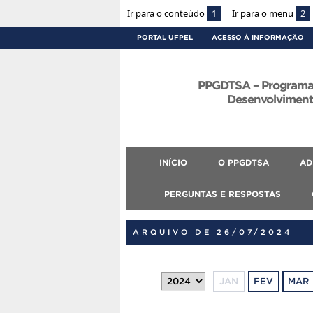
Ir para o conteúdo
1
Ir para o menu
2
PORTAL UFPEL
ACESSO À INFORMAÇÃO
PPGDTSA – Programa
Desenvolvimento
INÍCIO
O PPGDTSA
AD
PERGUNTAS E RESPOSTAS
ARQUIVO DE 26/07/2024
JAN
FEV
MAR