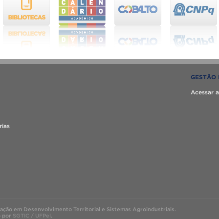
GESTÃO 
Acessar a
rias
ão em Desenvolvimento Territorial e Sistemas Agroindustriais.
o por
SGTIC / UFPel
.