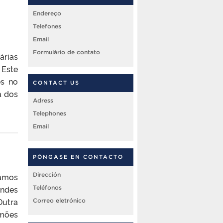
Endereço
Telefones
Email
Formulário de contato
árias
 Este
es no
CONTACT US
a dos
Adress
Telephones
Email
PÓNGASE EN CONTACTO
Dirección
Ramos
andes
Teléfonos
Dutra
Correo eletrónico
imões