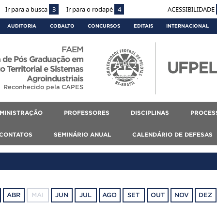
Ir para a busca
3
Ir para o rodapé
4
ACESSIBILIDADE
AUDITORIA
COBALTO
CONCURSOS
EDITAIS
INTERNACIONAL
FAEM
 de Pós Graduação em
 Territorial e Sistemas
Agroindustriais
Reconhecido pela CAPES
MINISTRAÇÃO
PROFESSORES
DISCIPLINAS
PROCES
CONTATOS
SEMINÁRIO ANUAL
CALENDÁRIO DE DEFESAS
ABR
MAI
JUN
JUL
AGO
SET
OUT
NOV
DEZ