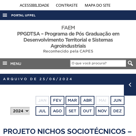
ACESSIBILIDADE
CONTRASTE
MAPA DO SITE
PORTAL UFPEL
ACESSO À INFORMAÇÃO
FAEM
PPGDTSA – Programa de Pós Graduação em
AUDITORIA
Desenvolvimento Territorial e Sistemas
Agroindustriais
COBALTO
Reconhecido pela CAPES
CONCURSOS
MENU
EDITAIS
INTERNACIONAL
ARQUIVO DE 25/06/2024
OUVIDORIA
PORTARIAS
JAN
FEV
MAR
ABR
MAI
JUN
TELEFONES
JUL
AGO
SET
OUT
NOV
DEZ
PROJETO NICHOS SOCIOTÉCNICOS –