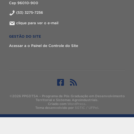
Cep 96010-900
(53) 3275-7256
clique para ver o e-mail
GESTÃO DO SITE
Acessar a o Painel de Controle do Site
©2026 PPGDTSA – Programa de Pós Graduação em Desenvolvimento
Territorial e Sistemas Agroindustriais.
Criado com
WordPress
.
Tema desenvolvido por
SGTIC / UFPel
.