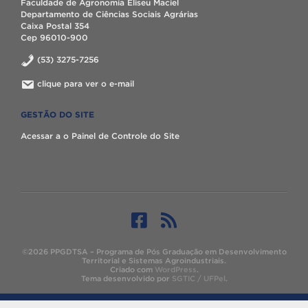
Faculdade de Agronomia Eliseu Maciel
Departamento de Ciências Sociais Agrárias
Caixa Postal 354
Cep 96010-900
(53) 3275-7256
clique para ver o e-mail
GESTÃO DO SITE
Acessar a o Painel de Controle do Site
©2026 PPGDTSA – Programa de Pós Graduação em Desenvolvimento
Territorial e Sistemas Agroindustriais.
Criado com
WordPress
.
Tema desenvolvido por
SGTIC / UFPel
.