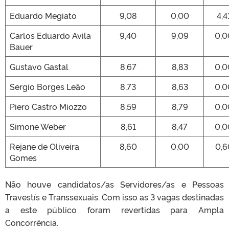
Eduardo Megiato
9,08
0,00
4,4
Carlos Eduardo Avila
9,40
9,09
0,0
Bauer
Gustavo Gastal
8,67
8,83
0,0
Sergio Borges Leão
8,73
8,63
0,0
Piero Castro Miozzo
8,59
8,79
0,0
Simone Weber
8,61
8,47
0,0
Rejane de Oliveira
8,60
0,00
0,6
Gomes
Não houve candidatos/as Servidores/as e Pessoas
Travestís e Transsexuais. Com isso as 3 vagas destinadas
a este público foram revertidas para Ampla
Concorrência.