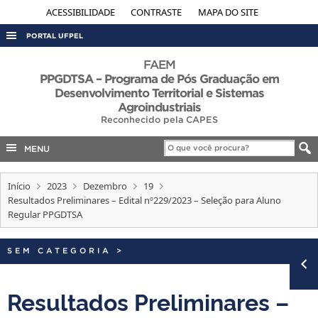
ACESSIBILIDADE
CONTRASTE
MAPA DO SITE
PORTAL UFPEL
ACESSO À INFORMAÇÃO
FAEM
PPGDTSA – Programa de Pós Graduação em
AUDITORIA
Desenvolvimento Territorial e Sistemas
Agroindustriais
COBALTO
Reconhecido pela CAPES
CONCURSOS
MENU
EDITAIS
INTERNACIONAL
Início
2023
Dezembro
19
Resultados Preliminares – Edital nº229/2023 – Seleção para Aluno
OUVIDORIA
Regular PPGDTSA
PORTARIAS
SEM CATEGORIA
>
TELEFONES
Resultados Preliminares –