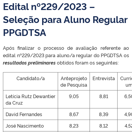
Edital nº229/2023 –
Seleção para Aluno Regular
PPGDTSA
Após finalizar o processo de avaliação referente ao
edital nº229/2023 para aluno/a regular do PPGDTSA os
resultados preliminares
obtidos foram os seguintes:
Candidato/a
Anteprojeto
Entrevista
Curri
de Pesquisa
u
Letícia Rutz Dewantier
9,05
8,81
6,5
da Cruz
David Fernandes
8,67
8,39
4,9
José Nascimento
8,23
8,12
4,5