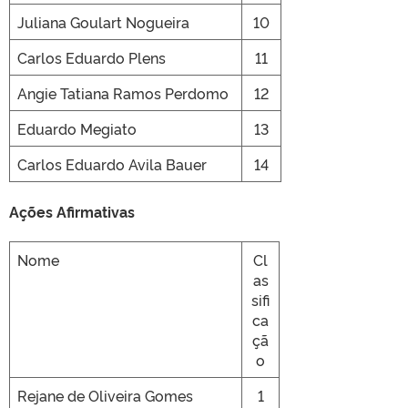
Juliana Goulart Nogueira
10
Carlos Eduardo Plens
11
Angie Tatiana Ramos Perdomo
12
Eduardo Megiato
13
Carlos Eduardo Avila Bauer
14
Ações Afirmativas
Nome
Cl
as
sifi
ca
çã
o
Rejane de Oliveira Gomes
1