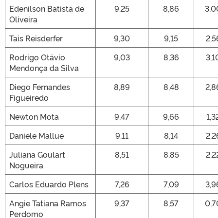
Edenilson Batista de
9,25
8,86
3,0
Oliveira
Tais Reisderfer
9,30
9,15
2,5
Rodrigo Otávio
9,03
8,36
3,1
Mendonça da Silva
Diego Fernandes
8,89
8,48
2,8
Figueiredo
Newton Mota
9,47
9,66
1,3
Daniele Mallue
9,11
8,14
2,2
Juliana Goulart
8,51
8,85
2,2
Nogueira
Carlos Eduardo Plens
7,26
7,09
3,9
Angie Tatiana Ramos
9,37
8,57
0,7
Perdomo