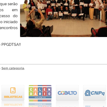
 que serão
hados em
cesso do
o iniciado
 encontros
o PPGDTSA!!
a
Sem categoria
.