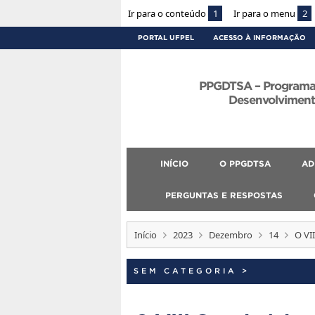
Ir para o conteúdo
1
Ir para o menu
2
PORTAL UFPEL
ACESSO À INFORMAÇÃO
PPGDTSA – Programa
Desenvolvimento
INÍCIO
O PPGDTSA
AD
PERGUNTAS E RESPOSTAS
Início
2023
Dezembro
14
O VI
SEM CATEGORIA
>