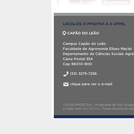
LOCALIZE O PPGDTSA E A UFPEL
CAPÃO DO LEÃO
Campus Capão do Leão
Faculdade de Agronomia Eliseu Maciel
Departamento de Ciências Sociais Agrá
Caixa Postal 354
Cep 96010-900
(53) 3275-7256
clique para ver o e-mail
©2026 PPGDTSA – Programa de Pós Graduaç
Criado com
WordPress
.
Tema desenvolvid