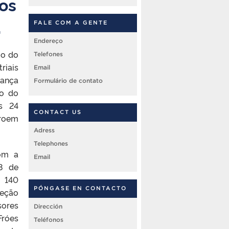
os
.
FALE COM A GENTE
Endereço
io do
Telefones
riais
Email
rança
Formulário de contato
io do
s 24
CONTACT US
troem
Adress
Telephones
com a
Email
08 de
 140
PÓNGASE EN CONTACTO
eção
sores
Dirección
Fróes
Teléfonos