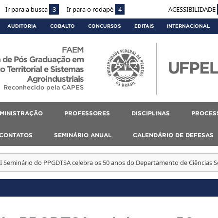
Ir para a busca
3
Ir para o rodapé
4
ACESSIBILIDADE
AUDITORIA
COBALTO
CONCURSOS
EDITAIS
INTERNACIONAL
FAEM
 de Pós Graduação em
 Territorial e Sistemas
Agroindustriais
Reconhecido pela CAPES
MINISTRAÇÃO
PROFESSORES
DISCIPLINAS
PROCES
CONTATOS
SEMINÁRIO ANUAL
CALENDÁRIO DE DEFESAS
II Seminário do PPGDTSA celebra os 50 anos do Departamento de Ciências So