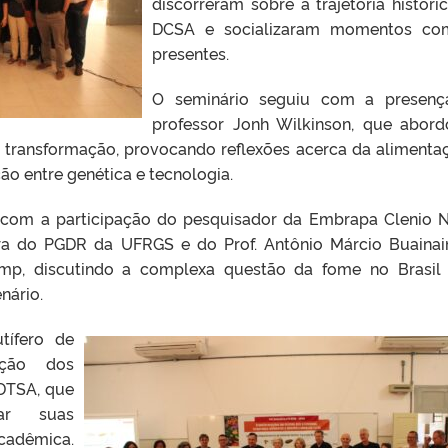
discorreram sobre a trajetória históri
DCSA e socializaram momentos co
presentes.
O seminário seguiu com a presenç
professor Jonh Wilkinson, que abor
transformação, provocando reflexões acerca da alimenta
ão entre genética e tecnologia.
 com a participação do pesquisador da Embrapa Clenio N
sora do PGDR da UFRGS e do Prof. Antônio Márcio Buainai
amp, discutindo a complexa questão da fome no Brasil
nário.
tífero de
ação dos
DTSA, que
ar suas
cadêmica.