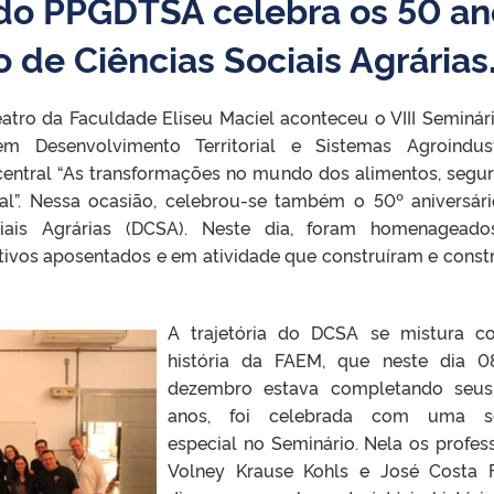
 do PPGDTSA celebra os 50 an
de Ciências Sociais Agrárias
atro da Faculdade Eliseu Maciel aconteceu o VIII Seminár
 Desenvolvimento Territorial e Sistemas Agroindust
entral “As transformações no mundo dos alimentos, segu
al”. Nessa ocasião, celebrou-se também o 50º aniversár
iais Agrárias (DCSA). Neste dia, foram homenageado
ativos aposentados e em atividade que construíram e cons
A trajetória do DCSA se mistura 
história da FAEM, que neste dia 
dezembro estava completando seus
anos, foi celebrada com uma s
especial no Seminário. Nela os profes
Volney Krause Kohls e José Costa 