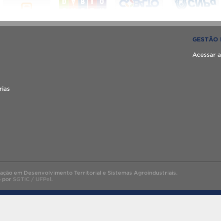
GESTÃO 
Acessar a
rias
ão em Desenvolvimento Territorial e Sistemas Agroindustriais.
o por
SGTIC / UFPel
.