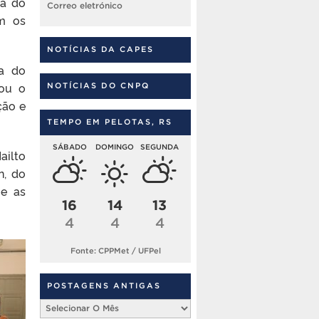
ca do
Correo eletrónico
m os
NOTÍCIAS DA CAPES
a do
dou o
NOTÍCIAS DO CNPQ
ção e
TEMPO EM PELOTAS, RS
SÁBADO
DOMINGO
SEGUNDA
ailto
n, do
 e as
16
14
13
4
4
4
Fonte: CPPMet / UFPel
POSTAGENS ANTIGAS
Postagens
Antigas