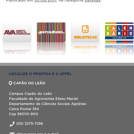
Publicado
em
31/05/2017
, na categoria
Defesas
.
LOCALIZE O PPGDTSA E A UFPEL
CAPÃO DO LEÃO
Campus Capão do Leão
Faculdade de Agronomia Eliseu Maciel
Departamento de Ciências Sociais Agrárias
Caixa Postal 354
Cep 96010-900
(53) 3275-7256
clique para ver o e-mail