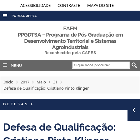
ACESSIBILIDADE
CONTRASTE
MAPA DO SITE
PORTAL UFPEL
ACESSO À INFORMAÇÃO
FAEM
PPGDTSA – Programa de Pós Graduação em
AUDITORIA
Desenvolvimento Territorial e Sistemas
Agroindustriais
COBALTO
Reconhecido pela CAPES
CONCURSOS
MENU
EDITAIS
INTERNACIONAL
Início
2017
Maio
31
Defesa de Qualificação: Cristiano Pinto Klinger
OUVIDORIA
PORTARIAS
DEFESAS
>
TELEFONES
Defesa de Qualificação: