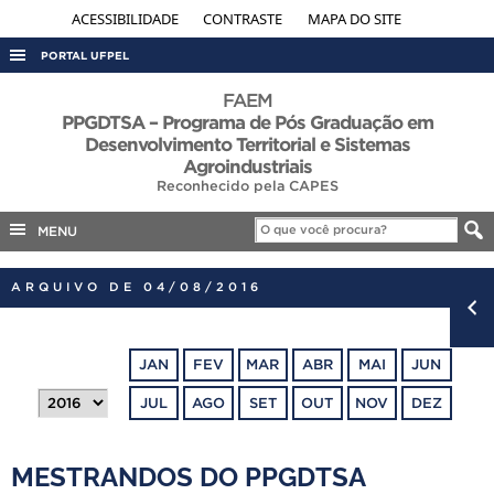
ACESSIBILIDADE
CONTRASTE
MAPA DO SITE
PORTAL UFPEL
ACESSO À INFORMAÇÃO
FAEM
PPGDTSA – Programa de Pós Graduação em
AUDITORIA
Desenvolvimento Territorial e Sistemas
Agroindustriais
COBALTO
Reconhecido pela CAPES
CONCURSOS
MENU
EDITAIS
INTERNACIONAL
ARQUIVO DE 04/08/2016
OUVIDORIA
PORTARIAS
JAN
FEV
MAR
ABR
MAI
JUN
TELEFONES
JUL
AGO
SET
OUT
NOV
DEZ
MESTRANDOS DO PPGDTSA