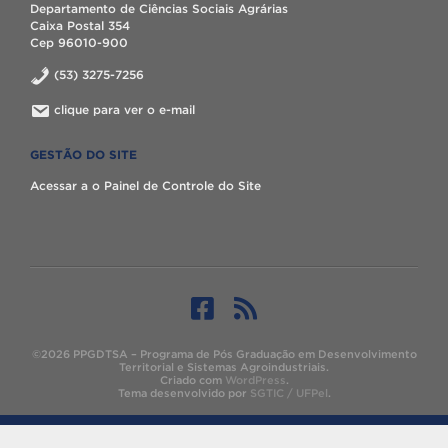
Departamento de Ciências Sociais Agrárias
Caixa Postal 354
Cep 96010-900
(53) 3275-7256
clique para ver o e-mail
GESTÃO DO SITE
Acessar a o Painel de Controle do Site
©2026 PPGDTSA – Programa de Pós Graduação em Desenvolvimento
Territorial e Sistemas Agroindustriais.
Criado com
WordPress
.
Tema desenvolvido por
SGTIC / UFPel
.