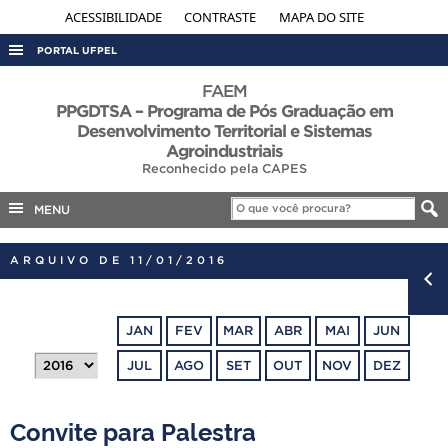
ACESSIBILIDADE
CONTRASTE
MAPA DO SITE
PORTAL UFPEL
ACESSO À INFORMAÇÃO
FAEM
PPGDTSA – Programa de Pós Graduação em
AUDITORIA
Desenvolvimento Territorial e Sistemas
Agroindustriais
COBALTO
Reconhecido pela CAPES
CONCURSOS
MENU
EDITAIS
INTERNACIONAL
ARQUIVO DE 11/01/2016
OUVIDORIA
PORTARIAS
JAN
FEV
MAR
ABR
MAI
JUN
TELEFONES
JUL
AGO
SET
OUT
NOV
DEZ
Convite para Palestra