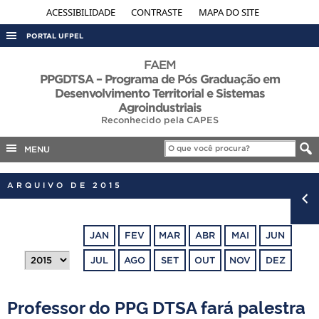
ACESSIBILIDADE
CONTRASTE
MAPA DO SITE
PORTAL UFPEL
ACESSO À INFORMAÇÃO
FAEM
PPGDTSA – Programa de Pós Graduação em
AUDITORIA
Desenvolvimento Territorial e Sistemas
Agroindustriais
COBALTO
Reconhecido pela CAPES
CONCURSOS
MENU
EDITAIS
INTERNACIONAL
ARQUIVO DE 2015
OUVIDORIA
PORTARIAS
JAN
FEV
MAR
ABR
MAI
JUN
TELEFONES
JUL
AGO
SET
OUT
NOV
DEZ
Professor do PPG DTSA fará palestra