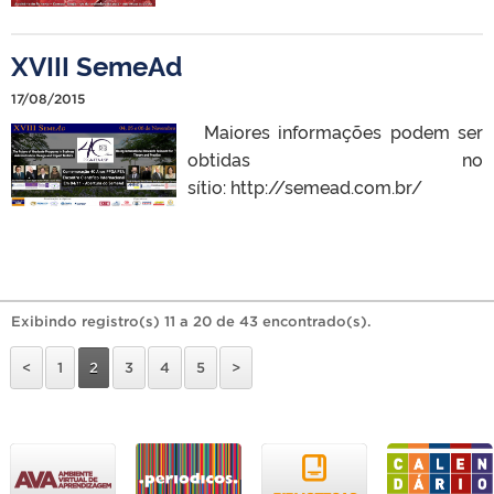
XVIII SemeAd
17/08/2015
Maiores informações podem ser
obtidas no
sítio: http://semead.com.br/
Exibindo registro(s) 11 a 20 de 43 encontrado(s).
<
1
2
3
4
5
>