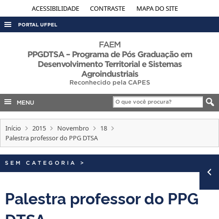
ACESSIBILIDADE
CONTRASTE
MAPA DO SITE
PORTAL UFPEL
ACESSO À INFORMAÇÃO
FAEM
PPGDTSA – Programa de Pós Graduação em
AUDITORIA
Desenvolvimento Territorial e Sistemas
Agroindustriais
COBALTO
Reconhecido pela CAPES
CONCURSOS
MENU
EDITAIS
INTERNACIONAL
Início
2015
Novembro
18
Palestra professor do PPG DTSA
OUVIDORIA
PORTARIAS
SEM CATEGORIA
>
TELEFONES
Palestra professor do PPG