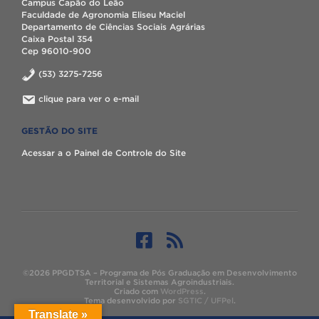
Campus Capão do Leão
Faculdade de Agronomia Eliseu Maciel
Departamento de Ciências Sociais Agrárias
Caixa Postal 354
Cep 96010-900
(53) 3275-7256
clique para ver o e-mail
GESTÃO DO SITE
Acessar a o Painel de Controle do Site
©2026 PPGDTSA – Programa de Pós Graduação em Desenvolvimento
Territorial e Sistemas Agroindustriais.
Criado com
WordPress
.
Tema desenvolvido por
SGTIC / UFPel
.
Translate »