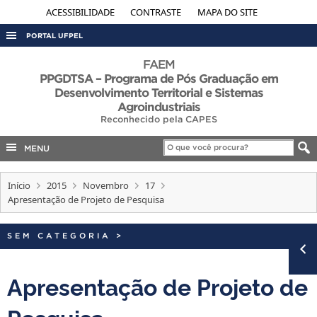
ACESSIBILIDADE
CONTRASTE
MAPA DO SITE
PORTAL UFPEL
ACESSO À INFORMAÇÃO
FAEM
PPGDTSA – Programa de Pós Graduação em
AUDITORIA
Desenvolvimento Territorial e Sistemas
Agroindustriais
COBALTO
Reconhecido pela CAPES
CONCURSOS
MENU
EDITAIS
INTERNACIONAL
Início
2015
Novembro
17
Apresentação de Projeto de Pesquisa
OUVIDORIA
PORTARIAS
SEM CATEGORIA
>
TELEFONES
Apresentação de Projeto de