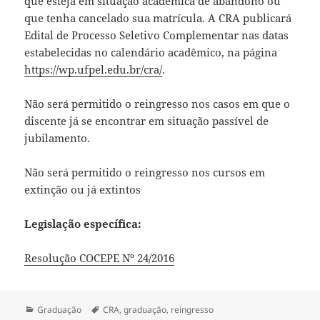
que esteja em situação acadêmica de abandono ou
que tenha cancelado sua matrícula. A CRA publicará
Edital de Processo Seletivo Complementar nas datas
estabelecidas no calendário acadêmico, na página
https://wp.ufpel.edu.br/cra/
.
Não será permitido o reingresso nos casos em que o
discente já se encontrar em situação passível de
jubilamento.
Não será permitido o reingresso nos cursos em
extinção ou já extintos
Legislação específica:
Resolução COCEPE Nº 24/2016
Categorias
Tags
Graduação
CRA
,
graduação
,
reingresso