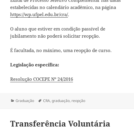
Edital de Processo Seletivo Complementar nas datas
estabelecidas no calendário acadêmico, na página
https://wp.ufpel.edu.br/cra/
.
O aluno que estiver em condição passível de
jubilamento não poderá solicitar reopção.
É facultada, no máximo, uma reopção de curso.
Legislação específica:
Resolução COCEPE Nº 24/2016
Categorias
Tags
Graduação
CRA
,
graduação
,
reopção
Transferência Voluntária