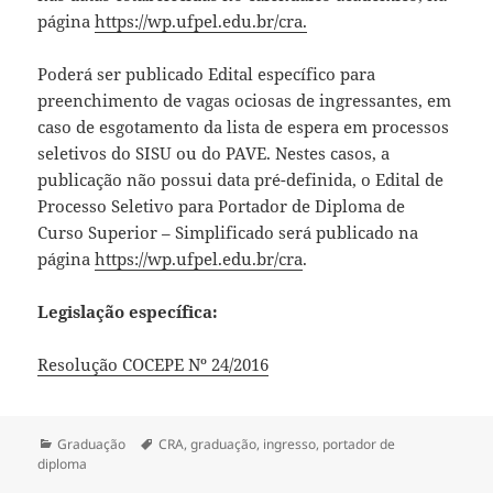
página
https://wp.ufpel.edu.br/cra.
Poderá ser publicado Edital específico para
preenchimento de vagas ociosas de ingressantes, em
caso de esgotamento da lista de espera em processos
seletivos do SISU ou do PAVE. Nestes casos, a
publicação não possui data pré-definida, o Edital de
Processo Seletivo para Portador de Diploma de
Curso Superior – Simplificado será publicado na
página
https://wp.ufpel.edu.br/cra
.
Legislação específica:
Resolução COCEPE Nº 24/2016
Categorias
Tags
Graduação
CRA
,
graduação
,
ingresso
,
portador de
diploma