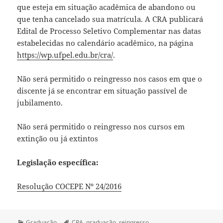
que esteja em situação acadêmica de abandono ou
que tenha cancelado sua matrícula. A CRA publicará
Edital de Processo Seletivo Complementar nas datas
estabelecidas no calendário acadêmico, na página
https://wp.ufpel.edu.br/cra/
.
Não será permitido o reingresso nos casos em que o
discente já se encontrar em situação passível de
jubilamento.
Não será permitido o reingresso nos cursos em
extinção ou já extintos
Legislação específica:
Resolução COCEPE Nº 24/2016
Categorias
Tags
Graduação
CRA
,
graduação
,
reingresso