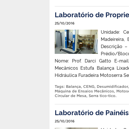
Laboratório de Propr
25/10/2016
Unidade: Ce
Madeireira,
Descrição –
Prédio/Blo
Nome: Prof. Darci Gatto E-mai
Mecânicos Estufa Balança Lixad
Hidráulica Furadeira Motoserra Se
Tags:
Balança
,
CENG
,
Desumidificador
Máquina de Ensaios Mecânicos
,
Motos
Circular de Mesa
,
Serra tico-tico
.
Laboratório de Painéi
25/10/2016