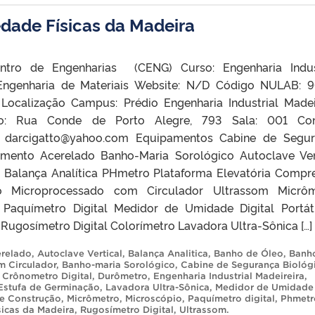
edade Físicas da Madeira
ntro de Engenharias (CENG) Curso: Engenharia Indus
 Engenharia de Materiais Website: N/D Código NULAB: 
 Localização Campus: Prédio Engenharia Industrial Madei
co: Rua Conde de Porto Alegre, 793 Sala: 001 Con
l: darcigatto@yahoo.com Equipamentos Cabine de Segu
imento Acerelado Banho-Maria Sorológico Autoclave Ver
 Balança Analítica PHmetro Plataforma Elevatória Compr
o Microprocessado com Circulador Ultrassom Micrôm
 Paquímetro Digital Medidor de Umidade Digital Portát
Rugosímetro Digital Colorímetro Lavadora Ultra-Sônica […]
erelado
,
Autoclave Vertical
,
Balança Analitica
,
Banho de Óleo
,
Banh
m Circulador
,
Banho-maria Sorológico
,
Cabine de Segurança Biológ
,
Crônometro Digital
,
Durômetro
,
Engenharia Industrial Madeireira
,
Estufa de Germinação
,
Lavadora Ultra-Sônica
,
Medidor de Umidade
 de Construção
,
Micrômetro
,
Microscópio
,
Paquímetro digital
,
Phmetr
sicas da Madeira
,
Rugosímetro Digital
,
Ultrassom
.