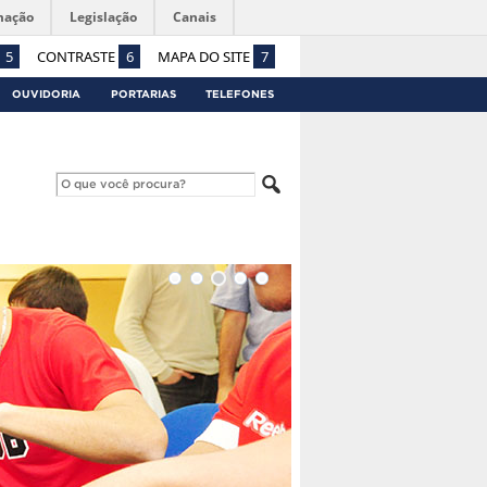
mação
Legislação
Canais
5
CONTRASTE
6
MAPA DO SITE
7
OUVIDORIA
PORTARIAS
TELEFONES