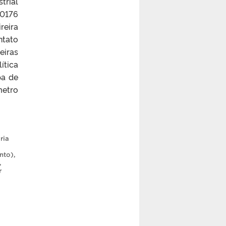
trial
90176
reira
tato
eiras
ítica
pa de
metro
ria
nto)
,
,
r