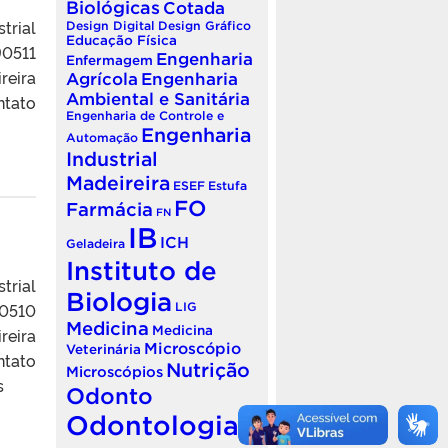
Biológicas
Cotada
trial
Design Digital
Design Gráfico
Educação Física
90511
Engenharia
Enfermagem
reira
Agrícola
Engenharia
Ambiental e Sanitária
tato
Engenharia de Controle e
Engenharia
Automação
Industrial
Madeireira
ESEF
Estufa
FO
Farmácia
FN
IB
ICH
Geladeira
Instituto de
trial
Biologia
90510
LIG
Medicina
Medicina
reira
Microscópio
Veterinária
tato
Nutrição
Microscópios
s
Odonto
Odontologia