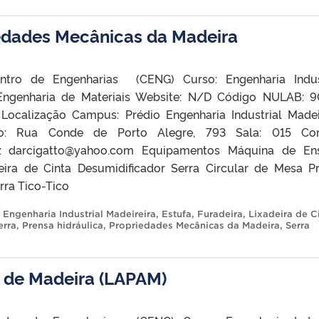
iedades Mecânicas da Madeira
ntro de Engenharias (CENG) Curso: Engenharia Indus
 Engenharia de Materiais Website: N/D Código NULAB: 
 Localização Campus: Prédio Engenharia Industrial Madei
co: Rua Conde de Porto Alegre, 793 Sala: 015 Con
l: darcigatto@yahoo.com Equipamentos Máquina de En
eira de Cinta Desumidificador Serra Circular de Mesa P
rra Tico-Tico
,
Engenharia Industrial Madeireira
,
Estufa
,
Furadeira
,
Lixadeira de C
erra
,
Prensa hidráulica
,
Propriedades Mecânicas da Madeira
,
Serra
s de Madeira (LAPAM)