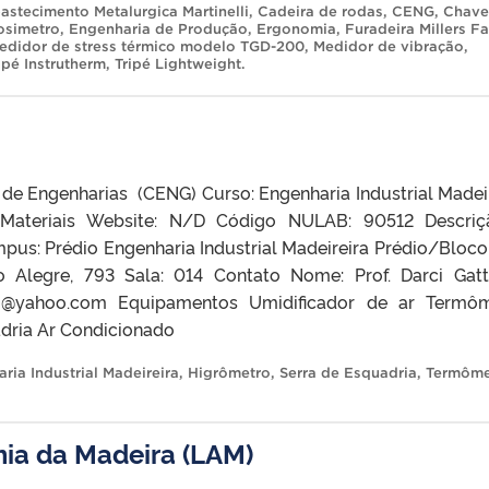
astecimento Metalurgica Martinelli
,
Cadeira de rodas
,
CENG
,
Chave
osimetro
,
Engenharia de Produção
,
Ergonomia
,
Furadeira Millers Fa
edidor de stress térmico modelo TGD-200
,
Medidor de vibração
,
ipé Instrutherm
,
Tripé Lightweight
.
 de Engenharias (CENG) Curso: Engenharia Industrial Madeir
 Materiais Website: N/D Código NULAB: 90512 Descri
pus: Prédio Engenharia Industrial Madeireira Prédio/Bloco
 Alegre, 793 Sala: 014 Contato Nome: Prof. Darci Gat
to@yahoo.com Equipamentos Umidificador de ar Termô
adria Ar Condicionado
ria Industrial Madeireira
,
Higrômetro
,
Serra de Esquadria
,
Termôme
ia da Madeira (LAM)