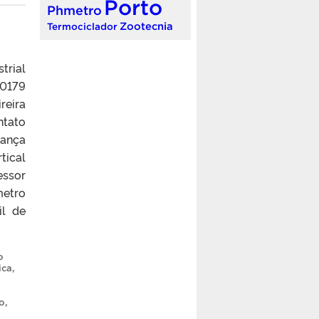
Porto
Phmetro
Zootecnia
Termociclador
trial
90179
reira
tato
rança
tical
essor
etro
il de
o
ica
,
o
,