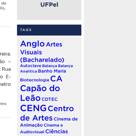
 de
UFPel
lls
,
TAGS
Anglo
Artes
Visuais
eira,
(Bacharelado)
ção –
Autoclave
Balança
Balança
: Rua
Banho Maria
Analitica
to E-
CA
Biotecnologia
metro
Capão do
Leão
CDTEC
tro
CENG
Centro
de Artes
Cinema de
Animação
Cinema e
Ciências
Audiovisual