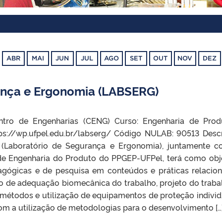
ABR
MAI
JUN
JUL
AGO
SET
OUT
NOV
DEZ
ança e Ergonomia (LABSERG)
ntro de Engenharias (CENG) Curso: Engenharia de Pro
tps://wp.ufpel.edu.br/labserg/ Código NULAB: 90513 Desc
Laboratório de Segurança e Ergonomia), juntamente 
 de Engenharia do Produto do PPGEP-UFPel, terá como obj
dagógicas e de pesquisa em conteúdos e práticas relacio
o de adequação biomecânica do trabalho, projeto do traba
 métodos e utilização de equipamentos de proteção individ
com a utilização de metodologias para o desenvolvimento […