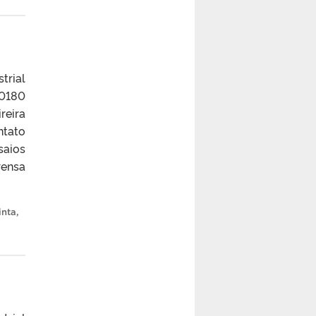
trial
90180
reira
tato
saios
rensa
inta
,