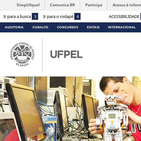
Simplifique!
Comunica BR
Participe
Acesso à infor
Ir para a busca
3
Ir para o rodapé
4
ACESSIBILIDADE
AUDITORIA
COBALTO
CONCURSOS
EDITAIS
INTERNACIONAL