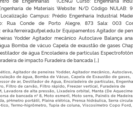
ntro de Engenharias (CENG) Curso: Engenharia Indus
 Engenharia de Materiais Website: N/D Código NULAB: 
 Localização Campus: Prédio Engenharia Industrial Madei
co: Rua Conde de Porto Alegre, 873 Sala: 003 Con
l: erika.ferreira@ufpel.edu.br Equipamentos Agitador de pen
neiras Yodder Agitador mecânico Autoclave Balança anal
 água Bomba de vácuo Capela de exaustão de gases Cha
stilador de água Encoladeira de partículas Espectrofotô
Furadeira de impacto Furadeira de bancada […]
ético
,
Agitador de peneiras Yodder
,
Agitador mecânico
,
Autoclave
,
rculação de água
,
Bomba de Vácuo
,
Capela de Exaustão de gases
,
ssor de ar
,
Destilador de Agua
,
Encoladeira de partículas
,
Engenha
ro
,
Filtro de carvão
,
Filtro rápido
,
Freezer vertical
,
Furadeira de
M
,
Lavadora de alta pressão
,
Lixadeira orbital
,
Manta (De Aquecime
orsa de bancada nº 8
,
Moto esmeril
,
Moto serra
,
Painéis de Madeira
da
,
pHmetro portátil
,
Plaina elétrica
,
Prensa hidráulica
,
Serra circula
-tico
,
Termo-higrômetro
,
Tupia de coluna
,
Viscosímetro Copo Ford
,