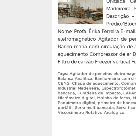
Unidade: Ce
Madeireira,
Descrição –
Prédio/Blo
Nome: Profa. Érika Ferreira E-mai
eletromagnético Agitador de pe
Banho maria com circulação de
aquecimento Compressor de ar De
Filtro de carvão Freezer vertical 
Tags:
Agitador de peneiras eletromagn
Balança Analitica
,
Banho-maria com ci
CENG
,
Chapa de aquecimento
,
Compre
Industrial Madeireira
,
Espectrofotômet
bancada
,
Furadeira de impacto
,
LAPA
Micrômetro digital
,
Moinho de facas
,
M
Paquímetro digital
,
pHmetro de banca
portátil
,
Serra multibancada
,
Serra tico
Viscosímetro Rotativo Analógico
.