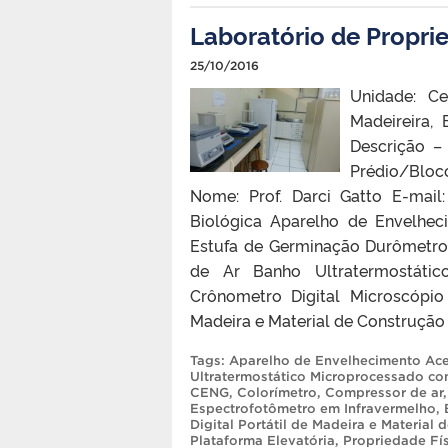
Laboratório de Propri
25/10/2016
Unidade: Ce
Madeireira,
Descrição –
Prédio/Blo
Nome: Prof. Darci Gatto E-mai
Biológica Aparelho de Envelhec
Estufa de Germinação Durômetro
de Ar Banho Ultratermostátic
Crônometro Digital Microscópio
Madeira e Material de Construção 
Tags:
Aparelho de Envelhecimento Ac
Ultratermostático Microprocessado co
CENG
,
Colorímetro
,
Compressor de ar
Espectrofotômetro em Infravermelho
,
Digital Portátil de Madeira e Material
Plataforma Elevatória
,
Propriedade Fí