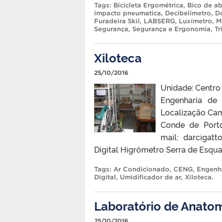
Tags:
Bicicleta Ergométrica
,
Bico de ab
impacto pneumatica
,
Decibelímetro
,
D
Furadeira Skil
,
LABSERG
,
Luxímetro
,
M
Segurança
,
Segurança e Ergonomia
,
Tr
Xiloteca
25/10/2016
Unidade: Centro
Engenharia de
Localização Cam
Conde de Porto
mail: darcigat
Digital Higrômetro Serra de Esqu
Tags:
Ar Condicionado
,
CENG
,
Engenha
Digital
,
Umidificador de ar
,
Xiloteca
.
Laboratório de Anatom
25/10/2016