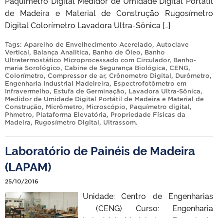
Paquímetro Digital Medidor de Umidade Digital Portátil
de Madeira e Material de Construção Rugosímetro
Digital Colorímetro Lavadora Ultra-Sônica […]
Tags:
Aparelho de Envelhecimento Acerelado
,
Autoclave
Vertical
,
Balança Analitica
,
Banho de Óleo
,
Banho
Ultratermostático Microprocessado com Circulador
,
Banho-
maria Sorológico
,
Cabine de Segurança Biológica
,
CENG
,
Colorímetro
,
Compressor de ar
,
Crônometro Digital
,
Durômetro
,
Engenharia Industrial Madeireira
,
Espectrofotômetro em
Infravermelho
,
Estufa de Germinação
,
Lavadora Ultra-Sônica
,
Medidor de Umidade Digital Portátil de Madeira e Material de
Construção
,
Micrômetro
,
Microscópio
,
Paquímetro digital
,
Phmetro
,
Plataforma Elevatória
,
Propriedade Físicas da
Madeira
,
Rugosímetro Digital
,
Ultrassom
.
Laboratório de Painéis de Madeira
(LAPAM)
25/10/2016
Unidade: Centro de Engenharias
(CENG) Curso: Engenharia