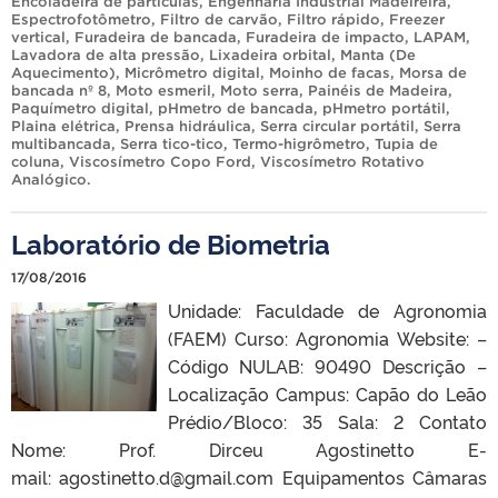
Encoladeira de partículas
,
Engenharia Industrial Madeireira
,
Espectrofotômetro
,
Filtro de carvão
,
Filtro rápido
,
Freezer
vertical
,
Furadeira de bancada
,
Furadeira de impacto
,
LAPAM
,
Lavadora de alta pressão
,
Lixadeira orbital
,
Manta (De
Aquecimento)
,
Micrômetro digital
,
Moinho de facas
,
Morsa de
bancada nº 8
,
Moto esmeril
,
Moto serra
,
Painéis de Madeira
,
Paquímetro digital
,
pHmetro de bancada
,
pHmetro portátil
,
Plaina elétrica
,
Prensa hidráulica
,
Serra circular portátil
,
Serra
multibancada
,
Serra tico-tico
,
Termo-higrômetro
,
Tupia de
coluna
,
Viscosímetro Copo Ford
,
Viscosímetro Rotativo
Analógico
.
Laboratório de Biometria
17/08/2016
Unidade: Faculdade de Agronomia
(FAEM) Curso: Agronomia Website: –
Código NULAB: 90490 Descrição –
Localização Campus: Capão do Leão
Prédio/Bloco: 35 Sala: 2 Contato
Nome: Prof. Dirceu Agostinetto E-
mail: agostinetto.d@gmail.com Equipamentos Câmaras