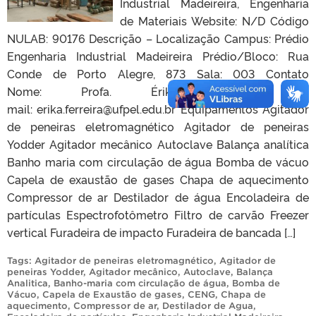
Industrial Madeireira, Engenharia
de Materiais Website: N/D Código
NULAB: 90176 Descrição – Localização Campus: Prédio
Engenharia Industrial Madeireira Prédio/Bloco: Rua
Conde de Porto Alegre, 873 Sala: 003 Contato
Nome: Profa. Érika Ferreira E-
mail: erika.ferreira@ufpel.edu.br Equipamentos Agitador
de peneiras eletromagnético Agitador de peneiras
Yodder Agitador mecânico Autoclave Balança analítica
Banho maria com circulação de água Bomba de vácuo
Capela de exaustão de gases Chapa de aquecimento
Compressor de ar Destilador de água Encoladeira de
partículas Espectrofotômetro Filtro de carvão Freezer
vertical Furadeira de impacto Furadeira de bancada […]
Tags:
Agitador de peneiras eletromagnético
,
Agitador de
peneiras Yodder
,
Agitador mecânico
,
Autoclave
,
Balança
Analitica
,
Banho-maria com circulação de água
,
Bomba de
Vácuo
,
Capela de Exaustão de gases
,
CENG
,
Chapa de
aquecimento
,
Compressor de ar
,
Destilador de Agua
,