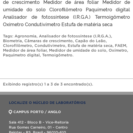
de crescimento Medidor de área foliar Medidor de
umidade do solo Clorofilômetro Paquímetro digital
Analisador de fotossíntese (I.R.G.A.) Termoigômetro
Oxímetro Condutivímetro Estufa de matéria seca
Tags:
Agronomia
,
Analisador de fotossíntese (I.R.G.A.)
,
Biometria
,
Câmaras de crescimento
,
Capão do Leão
,
Clorofilômetro
,
Condutivimetro
,
Estufa de matéria seca
,
FAEM
,
Medidor de área foliar
,
Medidor de umidade do solo
,
Oxímetro
,
Paquímetro digital
,
Termoigômetro
.
Exibindo registro(s) 1 a 3 de 3 encontrado(s).
LOCALIZE O NÚCLEO DE LABORATÓRIOS
CAMPUS PORTO / ANGLO
Sala 412 - Bloco B - Vice-Reitoria
Rua Gomes Carneiro, 01 - Centro
Pelotas - RS, Brasil - 96010-610