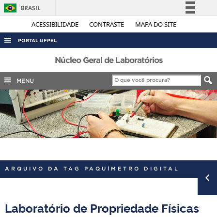
BRASIL
Simplifique!
ACESSIBILIDADE
CONTRASTE
MAPA DO SITE
Comunica BR
PORTAL UFPEL
Participe
ACESSO À INFORMAÇÃO
Núcleo Geral de Laboratórios
Acesso à informação
AUDITORIA
MENU
Legislação
COBALTO
Canais
CONCURSOS
EDITAIS
INTERNACIONAL
OUVIDORIA
ARQUIVO DA TAG PAQUÍMETRO DIGITAL
PORTARIAS
TELEFONES
Laboratório de Propriedade Físicas