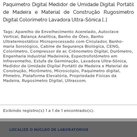
Paquímetro Digital Medidor de Umidade Digital Portátil
de Madeira e Material de Construção Rugosímetro
Digital Colorímetro Lavadora Ultra-Sônica […]
Tags:
Aparelho de Envelhecimento Acerelado
,
Autoclave
Vertical
,
Balança Analitica
,
Banho de Óleo
,
Banho
Ultratermostático Microprocessado com Circulador
,
Banho-
maria Sorológico
,
Cabine de Segurança Biológica
,
CENG
,
Colorímetro
,
Compressor de ar
,
Crônometro Digital
,
Durômetro
,
Engenharia Industrial Madeireira
,
Espectrofotômetro em
Infravermelho
,
Estufa de Germinação
,
Lavadora Ultra-Sônica
,
Medidor de Umidade Digital Portátil de Madeira e Material de
Construção
,
Micrômetro
,
Microscópio
,
Paquímetro digital
,
Phmetro
,
Plataforma Elevatória
,
Propriedade Físicas da
Madeira
,
Rugosímetro Digital
,
Ultrassom
.
Exibindo registro(s) 1 a 1 de 1 encontrado(s).
LOCALIZE O NÚCLEO DE LABORATÓRIOS