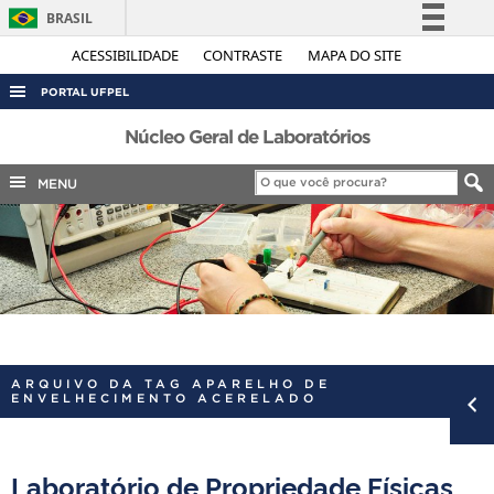
BRASIL
Simplifique!
ACESSIBILIDADE
CONTRASTE
MAPA DO SITE
Comunica BR
PORTAL UFPEL
Participe
ACESSO À INFORMAÇÃO
Núcleo Geral de Laboratórios
Acesso à informação
AUDITORIA
MENU
Legislação
COBALTO
Canais
CONCURSOS
EDITAIS
INTERNACIONAL
OUVIDORIA
ARQUIVO DA TAG APARELHO DE
PORTARIAS
ENVELHECIMENTO ACERELADO
TELEFONES
Laboratório de Propriedade Físicas