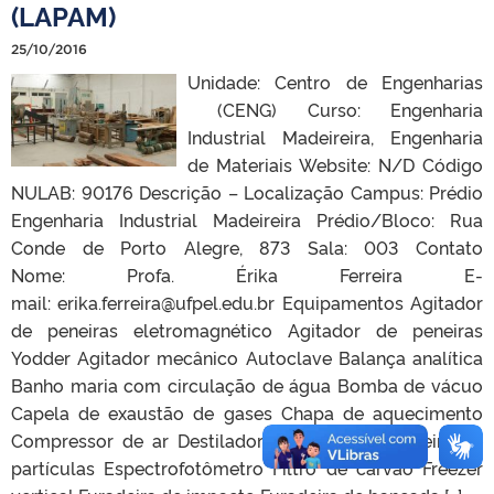
(LAPAM)
25/10/2016
Unidade: Centro de Engenharias
(CENG) Curso: Engenharia
Industrial Madeireira, Engenharia
de Materiais Website: N/D Código
NULAB: 90176 Descrição – Localização Campus: Prédio
Engenharia Industrial Madeireira Prédio/Bloco: Rua
Conde de Porto Alegre, 873 Sala: 003 Contato
Nome: Profa. Érika Ferreira E-
mail: erika.ferreira@ufpel.edu.br Equipamentos Agitador
de peneiras eletromagnético Agitador de peneiras
Yodder Agitador mecânico Autoclave Balança analítica
Banho maria com circulação de água Bomba de vácuo
Capela de exaustão de gases Chapa de aquecimento
Compressor de ar Destilador de água Encoladeira de
partículas Espectrofotômetro Filtro de carvão Freezer