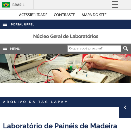
BRASIL
Simplifique!
ACESSIBILIDADE
CONTRASTE
MAPA DO SITE
Comunica BR
PORTAL UFPEL
Participe
ACESSO À INFORMAÇÃO
Núcleo Geral de Laboratórios
Acesso à informação
AUDITORIA
MENU
Legislação
COBALTO
Canais
CONCURSOS
EDITAIS
INTERNACIONAL
OUVIDORIA
ARQUIVO DA TAG LAPAM
PORTARIAS
TELEFONES
Laboratório de Painéis de Madeira