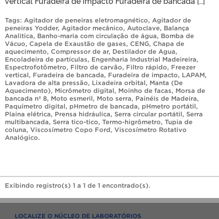
vertical Furadeira de impacto Furadeira de bancada […]
Tags:
Agitador de peneiras eletromagnético
,
Agitador de
peneiras Yodder
,
Agitador mecânico
,
Autoclave
,
Balança
Analitica
,
Banho-maria com circulação de água
,
Bomba de
Vácuo
,
Capela de Exaustão de gases
,
CENG
,
Chapa de
aquecimento
,
Compressor de ar
,
Destilador de Agua
,
Encoladeira de partículas
,
Engenharia Industrial Madeireira
,
Espectrofotômetro
,
Filtro de carvão
,
Filtro rápido
,
Freezer
vertical
,
Furadeira de bancada
,
Furadeira de impacto
,
LAPAM
,
Lavadora de alta pressão
,
Lixadeira orbital
,
Manta (De
Aquecimento)
,
Micrômetro digital
,
Moinho de facas
,
Morsa de
bancada nº 8
,
Moto esmeril
,
Moto serra
,
Painéis de Madeira
,
Paquímetro digital
,
pHmetro de bancada
,
pHmetro portátil
,
Plaina elétrica
,
Prensa hidráulica
,
Serra circular portátil
,
Serra
multibancada
,
Serra tico-tico
,
Termo-higrômetro
,
Tupia de
coluna
,
Viscosímetro Copo Ford
,
Viscosímetro Rotativo
Analógico
.
Exibindo registro(s) 1 a 1 de 1 encontrado(s).
LOCALIZE O NÚCLEO DE LABORATÓRIOS