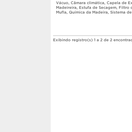
Vácuo
,
Câmara climática
,
Capela de E
Madeireira
,
Estufa de Secagem
,
Filtro
Mufla
,
Química da Madeira
,
Sistema de
Exibindo registro(s) 1 a 2 de 2 encontra