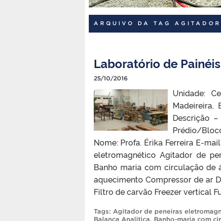
ARQUIVO DA TAG AGITADOR
Laboratório de Painéi
25/10/2016
Unidade: Ce
Madeireira,
Descrição –
Prédio/Blo
Nome: Profa. Érika Ferreira E-mai
eletromagnético Agitador de pe
Banho maria com circulação de
aquecimento Compressor de ar De
Filtro de carvão Freezer vertical 
Tags:
Agitador de peneiras eletromagn
Balança Analitica
,
Banho-maria com ci