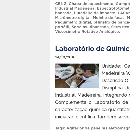
CENG
,
Chapa de aquecimento
,
Compre
Industrial Madeireira
,
Espectrofotômet
bancada
,
Furadeira de impacto
,
LAPA
Micrômetro digital
,
Moinho de facas
,
M
Paquímetro digital
,
pHmetro de banca
portátil
,
Serra multibancada
,
Serra tico
Viscosímetro Rotativo Analógico
.
Laboratório de Químic
24/10/2016
Unidade: Ce
Madeireira 
Descrição O 
Disciplina 
Industrial Madeireira, integrand
Complementa o Laboratório de 
caracterização química quantitat
iniciação científica. Também serv
Tags:
Agitador de peneiras eletromagn