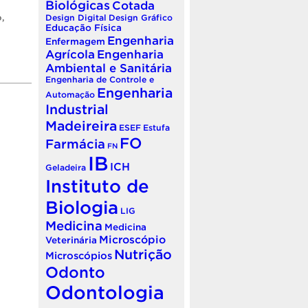
Biológicas
Cotada
o
,
Design Digital
Design Gráfico
Educação Física
Engenharia
Enfermagem
Agrícola
Engenharia
Ambiental e Sanitária
Engenharia de Controle e
Engenharia
Automação
Industrial
Madeireira
ESEF
Estufa
FO
Farmácia
FN
IB
ICH
Geladeira
Instituto de
Biologia
LIG
Medicina
Medicina
Microscópio
Veterinária
Nutrição
Microscópios
Odonto
Odontologia