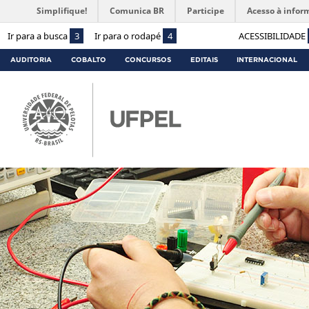
Simplifique!
Comunica BR
Participe
Acesso à infor
Ir para a busca
3
Ir para o rodapé
4
ACESSIBILIDADE
AUDITORIA
COBALTO
CONCURSOS
EDITAIS
INTERNACIONAL