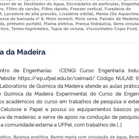
ssor de ar
,
Destilador de Agua
,
Encoladeira de partículas
,
Engenha
ro
,
Filtro de carvão
,
Filtro rápido
,
Freezer vertical
,
Furadeira de
M
,
Lavadora de alta pressão
,
Lixadeira orbital
,
Manta (De Aquecime
orsa de bancada nº 8
,
Moto esmeril
,
Moto serra
,
Painéis de Madeira
da
,
pHmetro portátil
,
Plaina elétrica
,
Prensa hidráulica
,
Serra circula
-tico
,
Termo-higrômetro
,
Tupia de coluna
,
Viscosímetro Copo Ford
,
a da Madeira
ntro de Engenharias (CENG) Curso: Engenharia Indus
Website: https://wp.ufpel.edu.br/ceimad/ Código NULAB: 
Laboratório de Química da Madeira atende as aulas prátic
de Química da Madeira Experimental do Curso de Engen
o os acadêmicos do curso em trabalhos de pesquisa e exte
Celulose e Papel e possui os equipamentos básicos p
iva de madeiras, e serve de apoio na condução de pesquis
e a comunidade externa a UFPel, com trabalhos de […]
ético
,
Balança analítica. Banho-maria com circulação de água
,
Bom