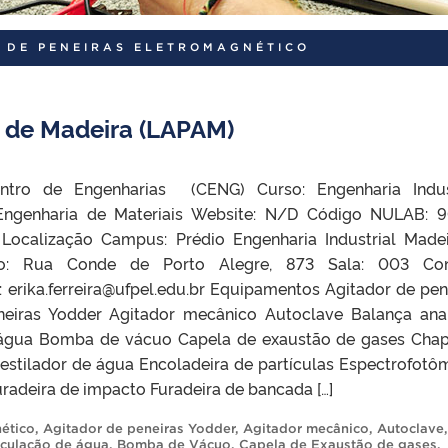
 DE PENEIRAS ELETROMAGNÉTICO
s de Madeira (LAPAM)
ntro de Engenharias (CENG) Curso: Engenharia Indus
 Engenharia de Materiais Website: N/D Código NULAB: 
 Localização Campus: Prédio Engenharia Industrial Madei
co: Rua Conde de Porto Alegre, 873 Sala: 003 Con
l: erika.ferreira@ufpel.edu.br Equipamentos Agitador de pen
neiras Yodder Agitador mecânico Autoclave Balança anal
 água Bomba de vácuo Capela de exaustão de gases Cha
stilador de água Encoladeira de partículas Espectrofotô
Furadeira de impacto Furadeira de bancada […]
ético
,
Agitador de peneiras Yodder
,
Agitador mecânico
,
Autoclave
,
rculação de água
,
Bomba de Vácuo
,
Capela de Exaustão de gases
,