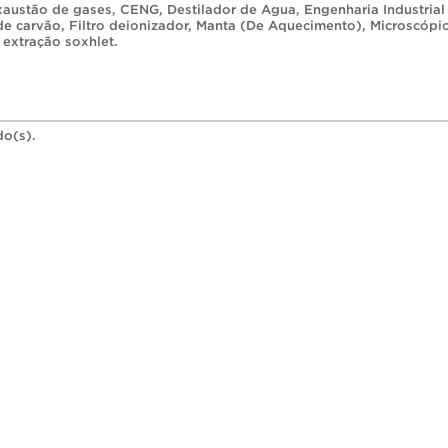
xaustão de gases
,
CENG
,
Destilador de Agua
,
Engenharia Industrial
 de carvão
,
Filtro deionizador
,
Manta (De Aquecimento)
,
Microscópi
 extração soxhlet
.
do(s).