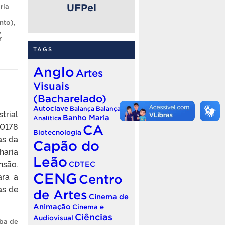
UFPel
ria
nto)
,
,
r
TAGS
Anglo
Artes
Visuais
(Bacharelado)
Autoclave
Balança
Balança
trial
Banho Maria
Analitica
90178
CA
Biotecnologia
as da
Capão do
haria
Leão
nsão.
CDTEC
CENG
ara a
Centro
as de
de Artes
Cinema de
Animação
Cinema e
Ciências
Audiovisual
ba de