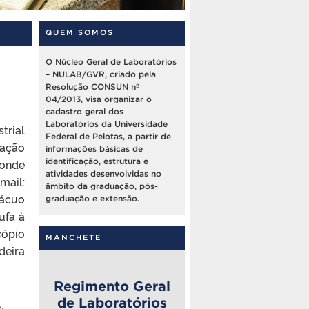
QUEM SOMOS
O Núcleo Geral de Laboratórios
– NULAB/GVR, criado pela
Resolução CONSUN nº
04/2013, visa organizar o
cadastro geral dos
Laboratórios da Universidade
trial
Federal de Pelotas, a partir de
zação
informações básicas de
Conde
identificação, estrutura e
atividades desenvolvidas no
mail:
âmbito da graduação, pós-
vácuo
graduação e extensão.
ufa à
cópio
MANCHETE
deira
Regimento Geral
de Laboratórios
o
,