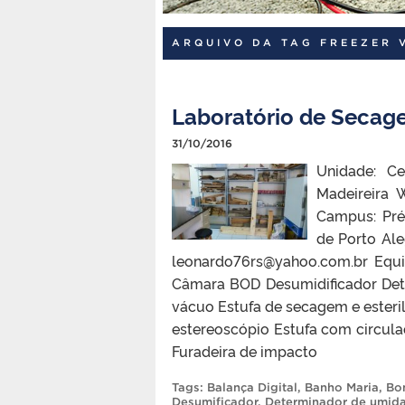
ARQUIVO DA TAG FREEZER 
Laboratório de Secag
31/10/2016
Unidade: Ce
Madeireira 
Campus: Pré
de Porto Ale
leonardo76rs@yahoo.com.br Equ
Câmara BOD Desumidificador Det
vácuo Estufa de secagem e esteril
estereoscópio Estufa com circula
Furadeira de impacto
Tags:
Balança Digital
,
Banho Maria
,
Bo
Desumificador
,
Determinador de umid