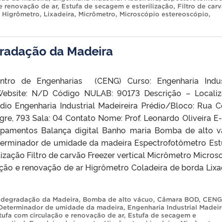
e renovação de ar
,
Estufa de secagem e esterilização
,
Filtro de car
,
Higrômetro
,
Lixadeira
,
Micrômetro
,
Microscópio estereoscópio
,
gradação da Madeira
ntro de Engenharias (CENG) Curso: Engenharia Indus
Website: N/D Código NULAB: 90173 Descrição – Locali
dio Engenharia Industrial Madeireira Prédio/Bloco: Rua 
gre, 793 Sala: 04 Contato Nome: Prof. Leonardo Oliveira E-
ipamentos Balança digital Banho maria Bomba de alto 
erminador de umidade da madeira Espectrofotômetro Est
ização Filtro de carvão Freezer vertical Micrômetro Micros
ção e renovação de ar Higrômetro Coladeira de borda Lixa
odegradação da Madeira
,
Bomba de alto vácuo
,
Câmara BOD
,
CENG
Determinador de umidade da madeira
,
Engenharia Industrial Madeir
tufa com circulação e renovação de ar
,
Estufa de secagem e