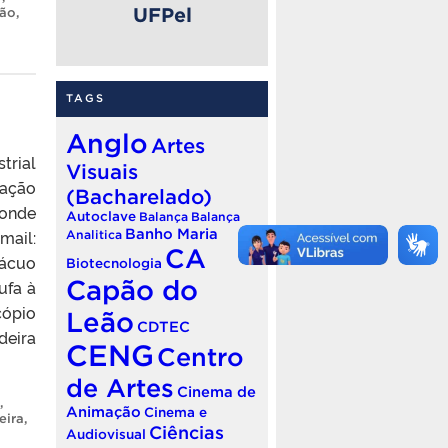
UFPel
vão
,
TAGS
Anglo
Artes
trial
Visuais
zação
(Bacharelado)
Conde
Autoclave
Balança
Balança
Banho Maria
mail:
Analitica
CA
vácuo
Biotecnologia
Capão do
ufa à
cópio
Leão
CDTEC
deira
CENG
Centro
de Artes
Cinema de
,
Animação
Cinema e
eira
,
Ciências
Audiovisual