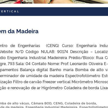
VERTICAL
em da Madeira
ntro de Engenharias (CENG) Curso: Engenharia Indus
Website: N/D Código NULAB: 90174 Descrição – Locali
dio Engenharia Industrial Madeireira Prédio/Bloco: Rua 
gre, 793 Sala: 04 Contato Nome: Prof. Leonardo Oliveira E-
ipamentos Balança digital Banho maria Bomba de alto 
erminador de umidade da madeira Espectrofotômetro Est
ização Filtro de carvão Freezer vertical Micrômetro Micros
ção e renovação de ar Higrômetro Coladeira de borda Lixa
mba de alto vácuo
,
Câmara BOD
,
CENG
,
Coladeira de borda
,
ade da madeira
,
Engenharia Industrial Madeireira
,
Espectofotômetr