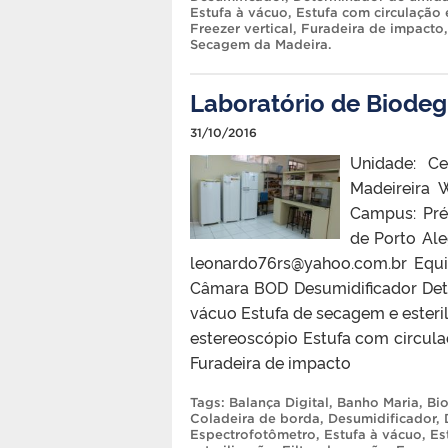
Estufa à vácuo
,
Estufa com circulação 
Freezer vertical
,
Furadeira de impacto
Secagem da Madeira
.
Laboratório de Biode
31/10/2016
Unidade: Ce
Madeireira 
Campus: Pré
de Porto Ale
leonardo76rs@yahoo.com.br Equ
Câmara BOD Desumidificador Det
vácuo Estufa de secagem e esteril
estereoscópio Estufa com circula
Furadeira de impacto
Tags:
Balança Digital
,
Banho Maria
,
Bi
Coladeira de borda
,
Desumidificador
,
Espectrofotômetro
,
Estufa à vácuo
,
Es