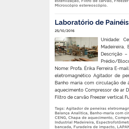
esterilização
,
Filtro de carvão
,
Freezer 
Microscópio estereoscópio
.
Laboratório de Painéi
25/10/2016
Unidade: Ce
Madeireira,
Descrição –
Prédio/Blo
Nome: Profa. Érika Ferreira E-mai
eletromagnético Agitador de pe
Banho maria com circulação de
aquecimento Compressor de ar De
Filtro de carvão Freezer vertical 
Tags:
Agitador de peneiras eletromagn
Balança Analitica
,
Banho-maria com ci
CENG
,
Chapa de aquecimento
,
Compre
Industrial Madeireira
,
Espectrofotômet
bancada
,
Furadeira de impacto
,
LAPA