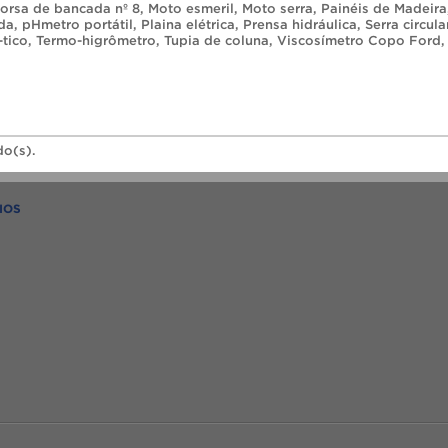
orsa de bancada nº 8
,
Moto esmeril
,
Moto serra
,
Painéis de Madeira
da
,
pHmetro portátil
,
Plaina elétrica
,
Prensa hidráulica
,
Serra circula
-tico
,
Termo-higrômetro
,
Tupia de coluna
,
Viscosímetro Copo Ford
,
do(s).
IOS