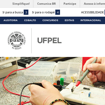
Simplifique!
Comunica BR
Participe
Acesso à infor
Ir para a busca
3
Ir para o rodapé
4
ACESSIBILIDADE
AUDITORIA
COBALTO
CONCURSOS
EDITAIS
INTERNACIONAL