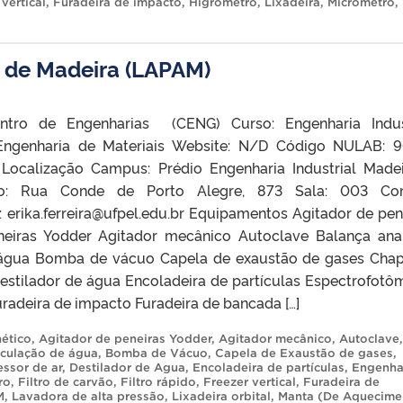
vertical
,
Furadeira de impacto
,
Higrômetro
,
Lixadeira
,
Micrômetro
,
s de Madeira (LAPAM)
ntro de Engenharias (CENG) Curso: Engenharia Indus
 Engenharia de Materiais Website: N/D Código NULAB: 
 Localização Campus: Prédio Engenharia Industrial Madei
co: Rua Conde de Porto Alegre, 873 Sala: 003 Con
l: erika.ferreira@ufpel.edu.br Equipamentos Agitador de pen
neiras Yodder Agitador mecânico Autoclave Balança anal
 água Bomba de vácuo Capela de exaustão de gases Cha
stilador de água Encoladeira de partículas Espectrofotô
Furadeira de impacto Furadeira de bancada […]
ético
,
Agitador de peneiras Yodder
,
Agitador mecânico
,
Autoclave
,
rculação de água
,
Bomba de Vácuo
,
Capela de Exaustão de gases
,
ssor de ar
,
Destilador de Agua
,
Encoladeira de partículas
,
Engenha
ro
,
Filtro de carvão
,
Filtro rápido
,
Freezer vertical
,
Furadeira de
M
,
Lavadora de alta pressão
,
Lixadeira orbital
,
Manta (De Aquecime