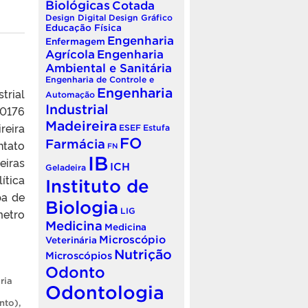
Biológicas
Cotada
Design Digital
Design Gráfico
Educação Física
Engenharia
Enfermagem
Agrícola
Engenharia
Ambiental e Sanitária
Engenharia de Controle e
Engenharia
trial
Automação
Industrial
90176
Madeireira
reira
ESEF
Estufa
FO
Farmácia
tato
FN
IB
eiras
ICH
Geladeira
ítica
Instituto de
pa de
Biologia
metro
LIG
Medicina
Medicina
Microscópio
Veterinária
Nutrição
Microscópios
Odonto
ria
Odontologia
nto)
,