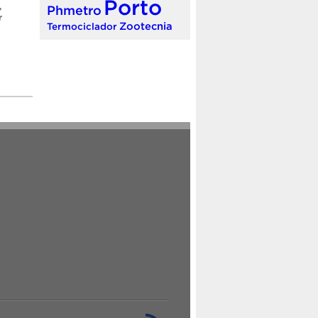
Porto
,
Phmetro
r
Zootecnia
Termociclador