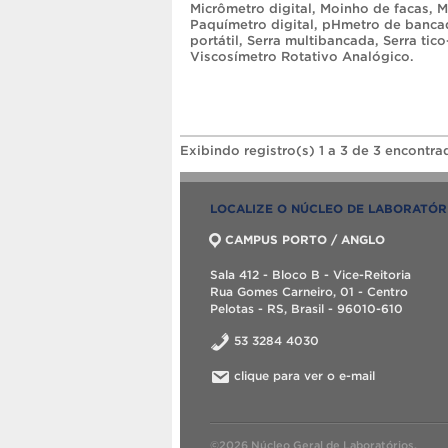
Micrômetro digital
,
Moinho de facas
,
M
Paquímetro digital
,
pHmetro de banca
portátil
,
Serra multibancada
,
Serra tico
Viscosímetro Rotativo Analógico
.
Exibindo registro(s) 1 a 3 de 3 encontra
LOCALIZE O NÚCLEO DE LABORATÓR
CAMPUS PORTO / ANGLO
Sala 412 - Bloco B - Vice-Reitoria
Rua Gomes Carneiro, 01 - Centro
Pelotas - RS, Brasil - 96010-610
53 3284 4030
clique para ver o e-mail
©2026 Núcleo Geral de Laboratórios.