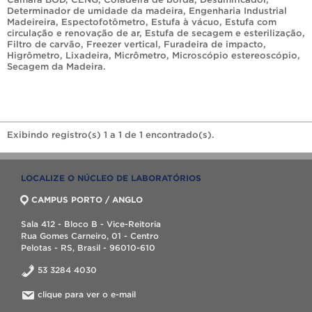
Determinador de umidade da madeira
,
Engenharia Industrial
Madeireira
,
Espectofotômetro
,
Estufa à vácuo
,
Estufa com
circulação e renovação de ar
,
Estufa de secagem e esterilização
,
Filtro de carvão
,
Freezer vertical
,
Furadeira de impacto
,
Higrômetro
,
Lixadeira
,
Micrômetro
,
Microscópio estereoscópio
,
Secagem da Madeira
.
Exibindo registro(s) 1 a 1 de 1 encontrado(s).
LOCALIZE O NÚCLEO DE LABORATÓRIOS
CAMPUS PORTO / ANGLO
Sala 412 - Bloco B - Vice-Reitoria
Rua Gomes Carneiro, 01 - Centro
Pelotas - RS, Brasil - 96010-610
53 3284 4030
clique para ver o e-mail