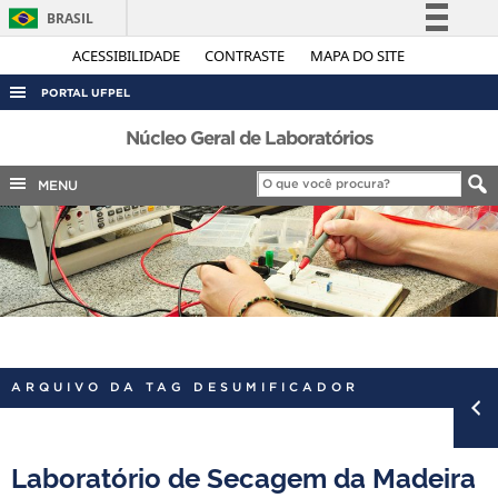
BRASIL
Simplifique!
ACESSIBILIDADE
CONTRASTE
MAPA DO SITE
Comunica BR
PORTAL UFPEL
Participe
ACESSO À INFORMAÇÃO
Núcleo Geral de Laboratórios
Acesso à informação
AUDITORIA
MENU
Legislação
COBALTO
Canais
CONCURSOS
EDITAIS
INTERNACIONAL
OUVIDORIA
ARQUIVO DA TAG DESUMIFICADOR
PORTARIAS
TELEFONES
Laboratório de Secagem da Madeira