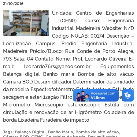
31/10/2016
Unidade: Centro de Engenharias
(CENG) Curso: Engenharia
Industrial Madeireira Website: N/D
Código NULAB: 90174 Descrição –
Localização Campus: Prédio Engenharia Industrial
Madeireira Prédio/Bloco: Rua Conde de Porto Alegre,
793 Sala: 04 Contato Nome: Prof. Leonardo Oliveira E-
mail: leonardo76rs@yahoo.com.br Equipamentos
Balança digital Banho maria Bomba de alto vácuo
Câmara BOD Desumidificador Determinador de umidade
da madeira Espectrofotômetro Estufa à vácuo Estufa de
secagem e esterilização Filtro de carvão Freezer vertical
Micrômetro Microscópio estereoscópio Estufa com
circulação e renovação de ar Higrômetro Coladeira de
borda Lixadeira Furadeira de impacto
Tags:
Balança Digital
,
Banho Maria
,
Bomba de alto vácuo
,
Câmara BOD
,
CENG
,
Coladeira de borda
,
Desumificador
,