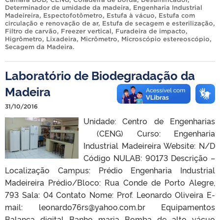
Determinador de umidade da madeira
,
Engenharia Industrial
Madeireira
,
Espectofotômetro
,
Estufa à vácuo
,
Estufa com
circulação e renovação de ar
,
Estufa de secagem e esterilização
,
Filtro de carvão
,
Freezer vertical
,
Furadeira de impacto
,
Higrômetro
,
Lixadeira
,
Micrômetro
,
Microscópio estereoscópio
,
Secagem da Madeira
.
Laboratório de Biodegradação da
Madeira
31/10/2016
Unidade: Centro de Engenharias
(CENG) Curso: Engenharia
Industrial Madeireira Website: N/D
Código NULAB: 90173 Descrição –
Localização Campus: Prédio Engenharia Industrial
Madeireira Prédio/Bloco: Rua Conde de Porto Alegre,
793 Sala: 04 Contato Nome: Prof. Leonardo Oliveira E-
mail: leonardo76rs@yahoo.com.br Equipamentos
Balança digital Banho maria Bomba de alto vácuo