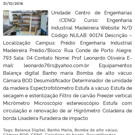
31/10/2016
Unidade: Centro de Engenharias
(CENG) Curso: Engenharia
Industrial Madeireira Website: N/D
Código NULAB: 90174 Descrição –
Localização Campus: Prédio Engenharia Industrial
Madeireira Prédio/Bloco: Rua Conde de Porto Alegre,
793 Sala: 04 Contato Nome: Prof. Leonardo Oliveira E-
mail: leonardo76rs@yahoo.com.br Equipamentos
Balança digital Banho maria Bomba de alto vácuo
Câmara BOD Desumidificador Determinador de umidade
da madeira Espectrofotômetro Estufa à vácuo Estufa de
secagem e esterilização Filtro de carvão Freezer vertical
Micrômetro Microscópio estereoscópio Estufa com
circulação e renovação de ar Higrômetro Coladeira de
borda Lixadeira Furadeira de impacto
Tags:
Balança Digital
,
Banho Maria
,
Bomba de alto vácuo
,
Câmara BOD
,
CENG
,
Coladeira de borda
,
Desumificador
,