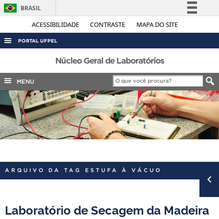
BRASIL
Simplifique!
ACESSIBILIDADE
CONTRASTE
MAPA DO SITE
Comunica BR
PORTAL UFPEL
Participe
ACESSO À INFORMAÇÃO
Núcleo Geral de Laboratórios
Acesso à informação
AUDITORIA
MENU
Legislação
COBALTO
Canais
CONCURSOS
EDITAIS
INTERNACIONAL
OUVIDORIA
ARQUIVO DA TAG ESTUFA À VÁCUO
PORTARIAS
TELEFONES
Laboratório de Secagem da Madeira