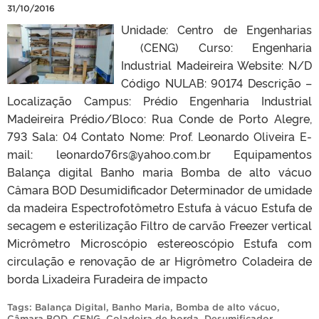
31/10/2016
Unidade: Centro de Engenharias
(CENG) Curso: Engenharia
Industrial Madeireira Website: N/D
Código NULAB: 90174 Descrição –
Localização Campus: Prédio Engenharia Industrial
Madeireira Prédio/Bloco: Rua Conde de Porto Alegre,
793 Sala: 04 Contato Nome: Prof. Leonardo Oliveira E-
mail: leonardo76rs@yahoo.com.br Equipamentos
Balança digital Banho maria Bomba de alto vácuo
Câmara BOD Desumidificador Determinador de umidade
da madeira Espectrofotômetro Estufa à vácuo Estufa de
secagem e esterilização Filtro de carvão Freezer vertical
Micrômetro Microscópio estereoscópio Estufa com
circulação e renovação de ar Higrômetro Coladeira de
borda Lixadeira Furadeira de impacto
Tags:
Balança Digital
,
Banho Maria
,
Bomba de alto vácuo
,
Câmara BOD
,
CENG
,
Coladeira de borda
,
Desumificador
,