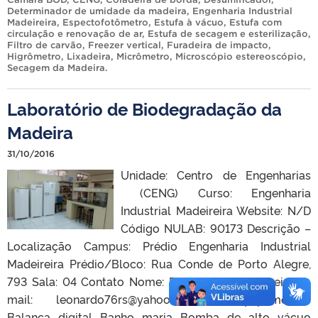
Determinador de umidade da madeira
,
Engenharia Industrial
Madeireira
,
Espectofotômetro
,
Estufa à vácuo
,
Estufa com
circulação e renovação de ar
,
Estufa de secagem e esterilização
,
Filtro de carvão
,
Freezer vertical
,
Furadeira de impacto
,
Higrômetro
,
Lixadeira
,
Micrômetro
,
Microscópio estereoscópio
,
Secagem da Madeira
.
Laboratório de Biodegradação da
Madeira
31/10/2016
Unidade: Centro de Engenharias
(CENG) Curso: Engenharia
Industrial Madeireira Website: N/D
Código NULAB: 90173 Descrição –
Localização Campus: Prédio Engenharia Industrial
Madeireira Prédio/Bloco: Rua Conde de Porto Alegre,
793 Sala: 04 Contato Nome: Prof. Leonardo Oliveira E-
mail: leonardo76rs@yahoo.com.br Equipamentos
Balança digital Banho maria Bomba de alto vácuo