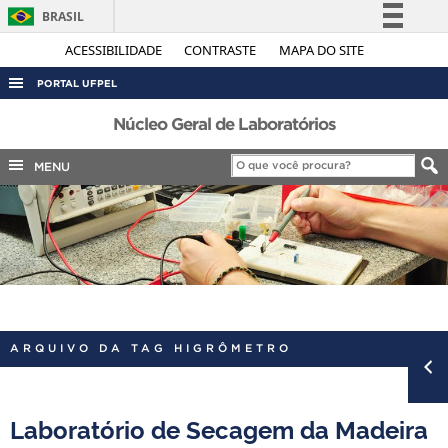
BRASIL
Simplifique!
ACESSIBILIDADE
CONTRASTE
MAPA DO SITE
Comunica BR
PORTAL UFPEL
Participe
ACESSO À INFORMAÇÃO
Núcleo Geral de Laboratórios
Acesso à informação
AUDITORIA
MENU
Legislação
COBALTO
Canais
CONCURSOS
EDITAIS
INTERNACIONAL
OUVIDORIA
ARQUIVO DA TAG HIGRÔMETRO
PORTARIAS
TELEFONES
Laboratório de Secagem da Madeira