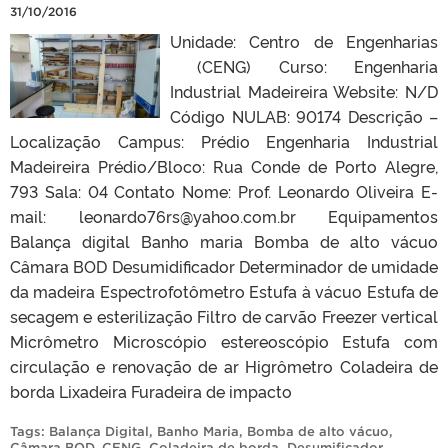
31/10/2016
Unidade: Centro de Engenharias
(CENG) Curso: Engenharia
Industrial Madeireira Website: N/D
Código NULAB: 90174 Descrição –
Localização Campus: Prédio Engenharia Industrial
Madeireira Prédio/Bloco: Rua Conde de Porto Alegre,
793 Sala: 04 Contato Nome: Prof. Leonardo Oliveira E-
mail: leonardo76rs@yahoo.com.br Equipamentos
Balança digital Banho maria Bomba de alto vácuo
Câmara BOD Desumidificador Determinador de umidade
da madeira Espectrofotômetro Estufa à vácuo Estufa de
secagem e esterilização Filtro de carvão Freezer vertical
Micrômetro Microscópio estereoscópio Estufa com
circulação e renovação de ar Higrômetro Coladeira de
borda Lixadeira Furadeira de impacto
Tags:
Balança Digital
,
Banho Maria
,
Bomba de alto vácuo
,
Câmara BOD
,
CENG
,
Coladeira de borda
,
Desumificador
,