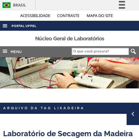
BRASIL
Simplifique!
ACESSIBILIDADE
CONTRASTE
MAPA DO SITE
Comunica BR
PORTAL UFPEL
Participe
ACESSO À INFORMAÇÃO
Núcleo Geral de Laboratórios
Acesso à informação
AUDITORIA
MENU
Legislação
COBALTO
Canais
CONCURSOS
EDITAIS
INTERNACIONAL
OUVIDORIA
ARQUIVO DA TAG LIXADEIRA
PORTARIAS
TELEFONES
Laboratório de Secagem da Madeira