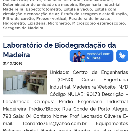
Determinador de umidade da madeira
,
Engenharia Industrial
Madeireira
,
Espectofotômetro
,
Estufa à vácuo
,
Estufa com
circulação e renovação de ar
,
Estufa de secagem e esterilização
,
Filtro de carvão
,
Freezer vertical
,
Furadeira de impacto
,
Higrômetro
,
Lixadeira
,
Micrômetro
,
Microscópio estereoscópio
,
Secagem da Madeira
.
Laboratório de Biodegradação da
Madeira
31/10/2016
Unidade: Centro de Engenharias
(CENG) Curso: Engenharia
Industrial Madeireira Website: N/D
Código NULAB: 90173 Descrição –
Localização Campus: Prédio Engenharia Industrial
Madeireira Prédio/Bloco: Rua Conde de Porto Alegre,
793 Sala: 04 Contato Nome: Prof. Leonardo Oliveira E-
mail: leonardo76rs@yahoo.com.br Equipamentos
Balança digital Banho maria Bomba de alto vácuo