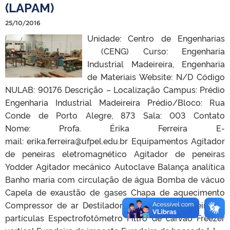
(LAPAM)
25/10/2016
Unidade: Centro de Engenharias
(CENG) Curso: Engenharia
Industrial Madeireira, Engenharia
de Materiais Website: N/D Código
NULAB: 90176 Descrição – Localização Campus: Prédio
Engenharia Industrial Madeireira Prédio/Bloco: Rua
Conde de Porto Alegre, 873 Sala: 003 Contato
Nome: Profa. Érika Ferreira E-
mail: erika.ferreira@ufpel.edu.br Equipamentos Agitador
de peneiras eletromagnético Agitador de peneiras
Yodder Agitador mecânico Autoclave Balança analítica
Banho maria com circulação de água Bomba de vácuo
Capela de exaustão de gases Chapa de aquecimento
Compressor de ar Destilador de água Encoladeira de
partículas Espectrofotômetro Filtro de carvão Freezer