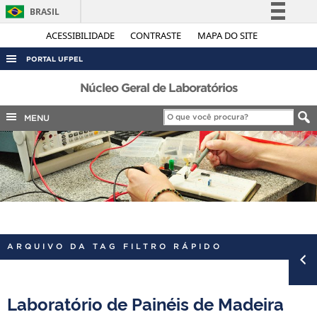
BRASIL
Simplifique!
ACESSIBILIDADE
CONTRASTE
MAPA DO SITE
Comunica BR
PORTAL UFPEL
Participe
ACESSO À INFORMAÇÃO
Núcleo Geral de Laboratórios
Acesso à informação
AUDITORIA
MENU
Legislação
COBALTO
Canais
CONCURSOS
EDITAIS
INTERNACIONAL
OUVIDORIA
ARQUIVO DA TAG FILTRO RÁPIDO
PORTARIAS
TELEFONES
Laboratório de Painéis de Madeira