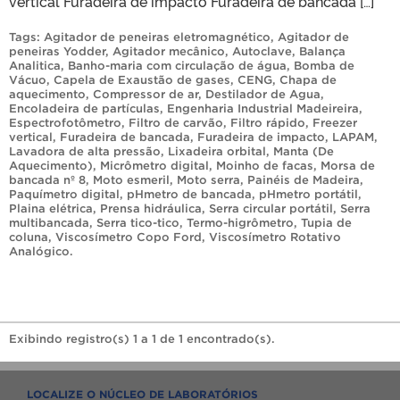
vertical Furadeira de impacto Furadeira de bancada […]
Tags:
Agitador de peneiras eletromagnético
,
Agitador de
peneiras Yodder
,
Agitador mecânico
,
Autoclave
,
Balança
Analitica
,
Banho-maria com circulação de água
,
Bomba de
Vácuo
,
Capela de Exaustão de gases
,
CENG
,
Chapa de
aquecimento
,
Compressor de ar
,
Destilador de Agua
,
Encoladeira de partículas
,
Engenharia Industrial Madeireira
,
Espectrofotômetro
,
Filtro de carvão
,
Filtro rápido
,
Freezer
vertical
,
Furadeira de bancada
,
Furadeira de impacto
,
LAPAM
,
Lavadora de alta pressão
,
Lixadeira orbital
,
Manta (De
Aquecimento)
,
Micrômetro digital
,
Moinho de facas
,
Morsa de
bancada nº 8
,
Moto esmeril
,
Moto serra
,
Painéis de Madeira
,
Paquímetro digital
,
pHmetro de bancada
,
pHmetro portátil
,
Plaina elétrica
,
Prensa hidráulica
,
Serra circular portátil
,
Serra
multibancada
,
Serra tico-tico
,
Termo-higrômetro
,
Tupia de
coluna
,
Viscosímetro Copo Ford
,
Viscosímetro Rotativo
Analógico
.
Exibindo registro(s) 1 a 1 de 1 encontrado(s).
LOCALIZE O NÚCLEO DE LABORATÓRIOS