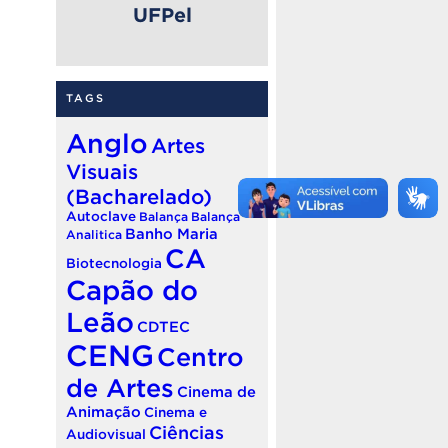
UFPel
TAGS
Anglo
Artes
Visuais
(Bacharelado)
Autoclave
Balança
Balança
Banho Maria
Analitica
CA
Biotecnologia
Capão do
Leão
CDTEC
CENG
Centro
de Artes
Cinema de
Animação
Cinema e
Ciências
Audiovisual