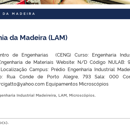
A DA MADEIRA
ia da Madeira (LAM)
ntro de Engenharias (CENG) Curso: Engenharia Indus
 Engenharia de Materiais Website: N/D Código NULAB: 
 Localização Campus: Prédio Engenharia Industrial Madei
co: Rua Conde de Porto Alegre, 793 Sala: 000 Con
 darcigatto@yahoo.com Equipamentos Microscópios
enharia Industrial Madeireira
,
LAM
,
Microscópios
.
o(s).