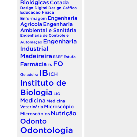
Biológicas
Cotada
Design Digital
Design Gráfico
Educação Física
Engenharia
Enfermagem
Agrícola
Engenharia
Ambiental e Sanitária
Engenharia de Controle e
Engenharia
Automação
Industrial
Madeireira
ESEF
Estufa
FO
Farmácia
FN
IB
ICH
Geladeira
Instituto de
Biologia
LIG
Medicina
Medicina
Microscópio
Veterinária
Nutrição
Microscópios
Odonto
Odontologia