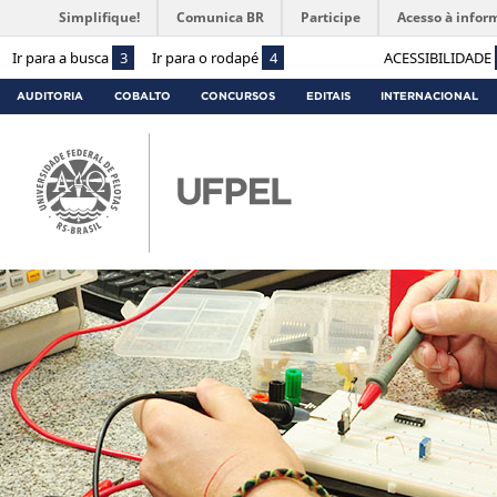
Simplifique!
Comunica BR
Participe
Acesso à infor
Ir para a busca
3
Ir para o rodapé
4
ACESSIBILIDADE
AUDITORIA
COBALTO
CONCURSOS
EDITAIS
INTERNACIONAL