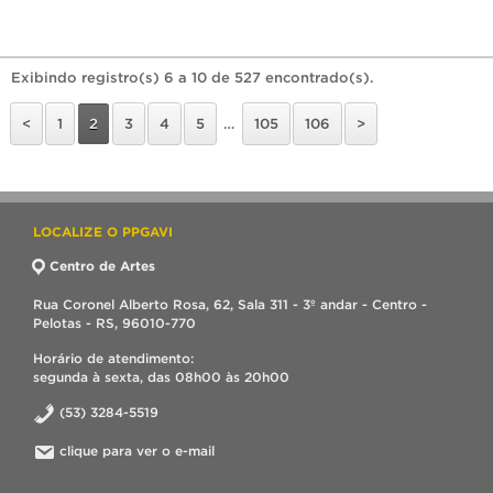
Exibindo registro(s) 6 a 10 de 527 encontrado(s).
<
1
2
3
4
5
…
105
106
>
LOCALIZE O PPGAVI
Centro de Artes
Rua Coronel Alberto Rosa, 62, Sala 311 - 3º andar - Centro -
Pelotas - RS, 96010-770
Horário de atendimento:
segunda à sexta, das 08h00 às 20h00
(53) 3284-5519
clique para ver o e-mail