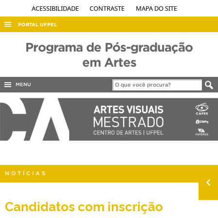
ACESSIBILIDADE
CONTRASTE
MAPA DO SITE
PORTAL UFPEL
ACESSO À INFORMAÇÃO
Programa de Pós-graduação
AUDITORIA
em Artes
COBALTO
MENU
CONCURSOS
EDITAIS
INTERNACIONAL
OUVIDORIA
PORTARIAS
NOTÍCIAS
TELEFONES
Candidatos com inscrição