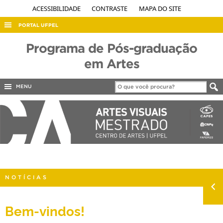
ACESSIBILIDADE
CONTRASTE
MAPA DO SITE
PORTAL UFPEL
ACESSO À INFORMAÇÃO
Programa de Pós-graduação
AUDITORIA
em Artes
COBALTO
MENU
CONCURSOS
EDITAIS
INTERNACIONAL
OUVIDORIA
PORTARIAS
NOTÍCIAS
TELEFONES
Bem-vindos!