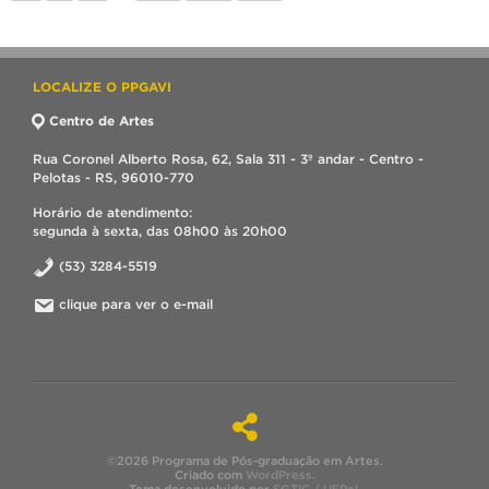
LOCALIZE O PPGAVI
Centro de Artes
Rua Coronel Alberto Rosa, 62, Sala 311 - 3º andar - Centro -
Pelotas - RS, 96010-770
Horário de atendimento:
segunda à sexta, das 08h00 às 20h00
(53) 3284-5519
clique para ver o e-mail
©2026 Programa de Pós-graduação em Artes.
Criado com
WordPress
.
Tema desenvolvido por
SGTIC / UFPel
.