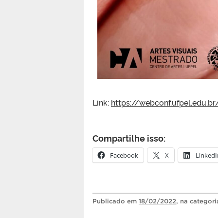
Link:
https://webconf.ufpel.edu.b
Compartilhe isso:
Facebook
X
LinkedI
Publicado
em
18/02/2022
, na categor