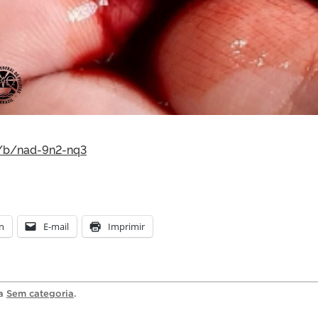
r/b/nad-9n2-nq3
n
E-mail
Imprimir
ia
Sem categoria
.