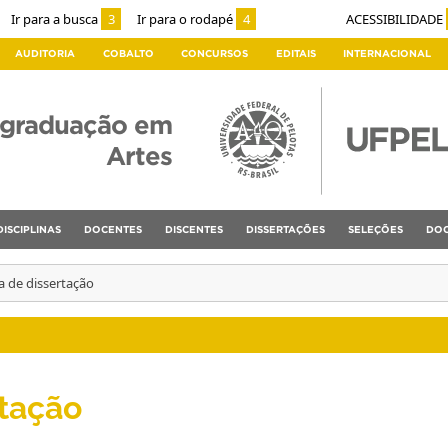
Ir para a busca
3
Ir para o rodapé
4
ACESSIBILIDADE
AUDITORIA
COBALTO
CONCURSOS
EDITAIS
INTERNACIONAL
-graduação em
Artes
DISCIPLINAS
DOCENTES
DISCENTES
DISSERTAÇÕES
SELEÇÕES
DOC
a de dissertação
rtação