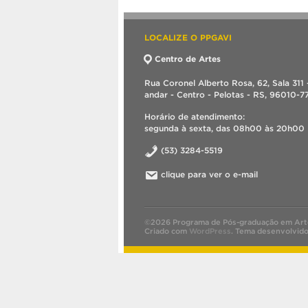
LOCALIZE O PPGAVI
Centro de Artes
Rua Coronel Alberto Rosa, 62, Sala 311 
andar - Centro - Pelotas - RS, 96010-7
Horário de atendimento:
segunda à sexta, das 08h00 às 20h00
(53) 3284-5519
clique para ver o e-mail
©2026 Programa de Pós-graduação em Art
Criado com
WordPress
.
Tema desenvolvid