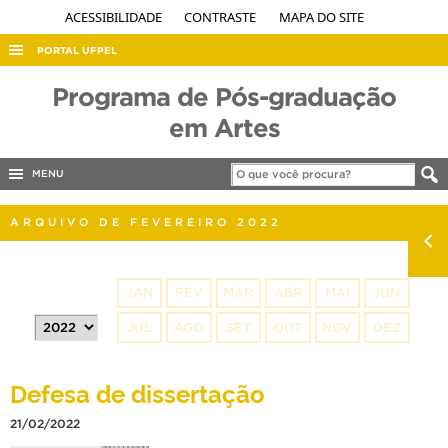
ACESSIBILIDADE
CONTRASTE
MAPA DO SITE
PORTAL UFPEL
ACESSO À INFORMAÇÃO
Programa de Pós-graduação
AUDITORIA
em Artes
COBALTO
MENU
CONCURSOS
EDITAIS
ARQUIVO DE FEVEREIRO 2022
INTERNACIONAL
OUVIDORIA
JAN
FEV
MAR
ABR
MAI
JUN
PORTARIAS
JUL
AGO
SET
OUT
NOV
DEZ
TELEFONES
Defesa de dissertação
21/02/2022