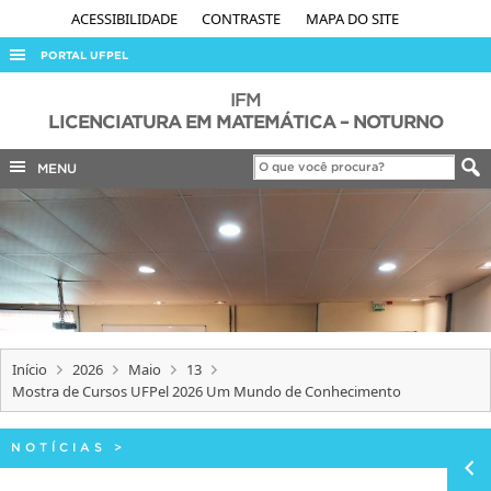
ACESSIBILIDADE
CONTRASTE
MAPA DO SITE
PORTAL UFPEL
ACESSO À INFORMAÇÃO
IFM
LICENCIATURA EM MATEMÁTICA – NOTURNO
AUDITORIA
MENU
COBALTO
CONCURSOS
EDITAIS
INTERNACIONAL
OUVIDORIA
PORTARIAS
Início
2026
Maio
13
Mostra de Cursos UFPel 2026 Um Mundo de Conhecimento
TELEFONES
NOTÍCIAS
>