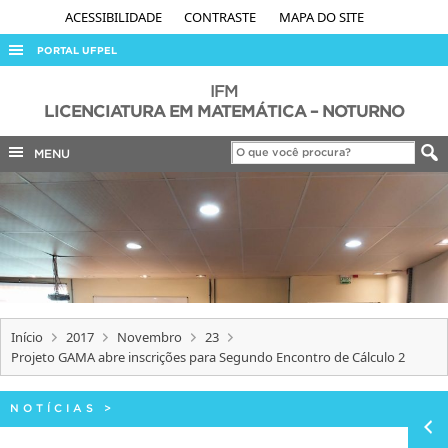
ACESSIBILIDADE
CONTRASTE
MAPA DO SITE
PORTAL UFPEL
ACESSO À INFORMAÇÃO
IFM
LICENCIATURA EM MATEMÁTICA – NOTURNO
AUDITORIA
MENU
COBALTO
CONCURSOS
EDITAIS
INTERNACIONAL
OUVIDORIA
PORTARIAS
Início
2017
Novembro
23
Projeto GAMA abre inscrições para Segundo Encontro de Cálculo 2
TELEFONES
NOTÍCIAS
>