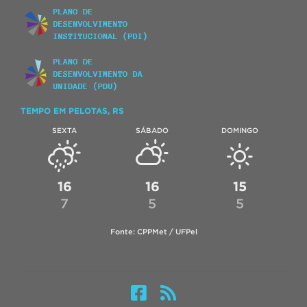
TEMPO EM PELOTAS, RS
SEXTA
SÁBADO
DOMINGO
16
16
15
7
5
5
Fonte: CPPMet / UFPel