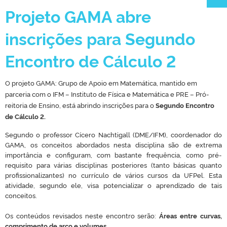
Projeto GAMA abre
inscrições para Segundo
CLMN2025
Encontro de Cálculo 2
O projeto GAMA: Grupo de Apoio em Matemática, mantido em
parceria com o IFM – Instituto de Física e Matemática e PRE – Pró-
reitoria de Ensino, está abrindo inscrições para o
Segundo Encontro
de Cálculo 2
.
Segundo o professor Cícero Nachtigall (DME/IFM), coordenador do
GAMA,
os conceitos abordados nesta disciplina são de extrema
importância e configuram, com bastante frequência, como pré-
requisito para várias disciplinas posteriores (tanto básicas quanto
profissionalizantes) no currículo de vários cursos da UFPel. Esta
atividade, segundo ele, visa potencializar o aprendizado de tais
conceitos.
Os conteúdos revisados neste encontro serão:
Áreas entre curvas,
comprimento de arco e volumes
.