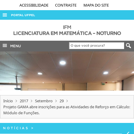
ACESSIBILIDADE
CONTRASTE
MAPA DO SITE
PORTAL UFPEL
ACESSO À INFORMAÇÃO
IFM
LICENCIATURA EM MATEMÁTICA – NOTURNO
AUDITORIA
MENU
COBALTO
CONCURSOS
EDITAIS
INTERNACIONAL
OUVIDORIA
PORTARIAS
Início
2017
Setembro
29
Projeto GAMA abre inscrições para as Atividades de Reforço em Cálculo:
TELEFONES
Módulo de Funções.
NOTÍCIAS
>