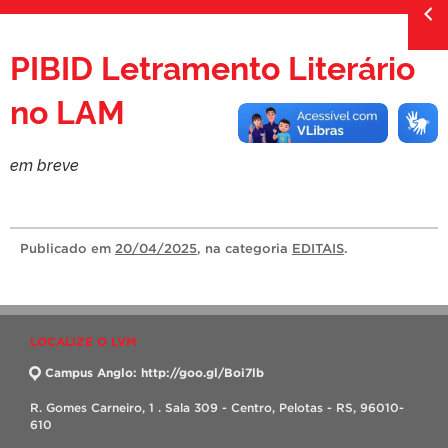
PIBID Letramento Literário
no LAM
em breve
Publicado
em
20/04/2025
, na categoria
EDITAIS
.
LOCALIZE O LVM
Campus Anglo: http://goo.gl/Boi7lb
R. Gomes Carneiro, 1 . Sala 309 - Centro, Pelotas - RS, 96010-
610