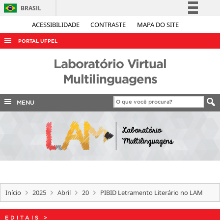
BRASIL
Simplifique!
ACESSIBILIDADE
CONTRASTE
MAPA DO SITE
Comunica BR
PORTAL UFPEL
Participe
ACESSO À INFORMAÇÃO
Laboratório Virtual
Acesso à informação
AUDITORIA
Multilinguagens
Legislação
COBALTO
Canais
MENU
CONCURSOS
EDITAIS
INTERNACIONAL
OUVIDORIA
PORTARIAS
Início
2025
Abril
20
PIBID Letramento Literário no LAM
TELEFONES
EDITAIS
>