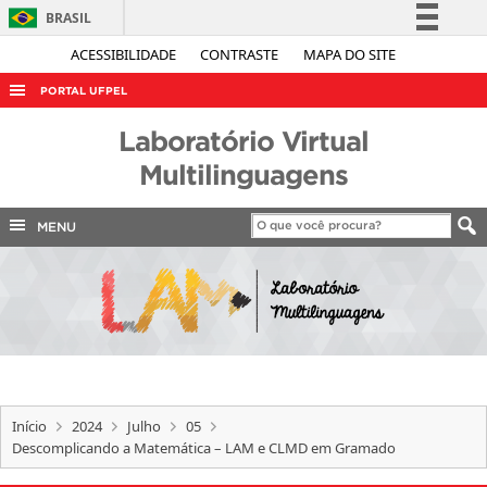
BRASIL
Simplifique!
ACESSIBILIDADE
CONTRASTE
MAPA DO SITE
Comunica BR
PORTAL UFPEL
Participe
ACESSO À INFORMAÇÃO
Laboratório Virtual
Acesso à informação
AUDITORIA
Multilinguagens
Legislação
COBALTO
Canais
MENU
CONCURSOS
EDITAIS
INTERNACIONAL
OUVIDORIA
PORTARIAS
Início
2024
Julho
05
TELEFONES
Descomplicando a Matemática – LAM e CLMD em Gramado