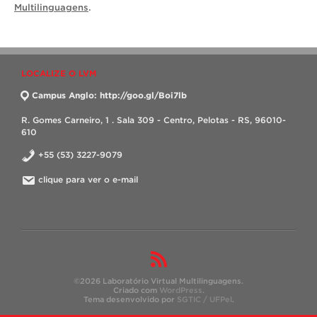
Multilinguagens
.
LOCALIZE O LVM
Campus Anglo: http://goo.gl/Boi7lb
R. Gomes Carneiro, 1 . Sala 309 - Centro, Pelotas - RS, 96010-
610
+55 (53) 3227-9079
clique para ver o e-mail
©2026 Laboratório Virtual Multilinguagens.
Criado com
WordPress
.
Tema desenvolvido por
SGTIC / UFPel
.