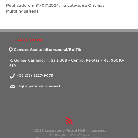
Publicado
em
31/07/2024
, na categoria
Oficinas
Multilinguagens
.
LOCALIZE O LVM
Campus Anglo: http://goo.gl/Boi7lb
R. Gomes Carneiro, 1 . Sala 309 - Centro, Pelotas - RS, 96010-
610
+55 (53) 3227-9079
clique para ver o e-mail
©2026 Laboratório Virtual Multilinguagens.
Criado com
WordPress
.