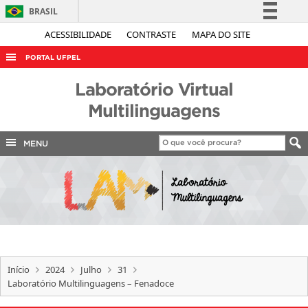
BRASIL
Simplifique!
ACESSIBILIDADE
CONTRASTE
MAPA DO SITE
Comunica BR
PORTAL UFPEL
Participe
ACESSO À INFORMAÇÃO
Laboratório Virtual
Acesso à informação
AUDITORIA
Multilinguagens
Legislação
COBALTO
Canais
MENU
CONCURSOS
EDITAIS
INTERNACIONAL
OUVIDORIA
PORTARIAS
Início
2024
Julho
31
TELEFONES
Laboratório Multilinguagens – Fenadoce