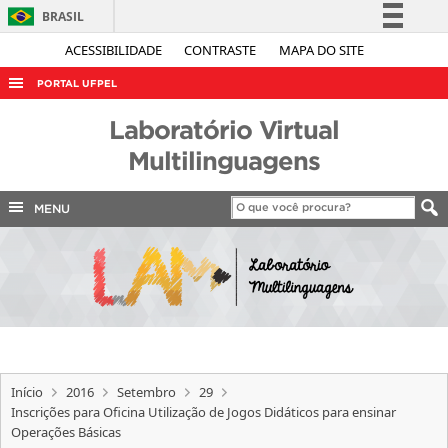
BRASIL
Simplifique!
ACESSIBILIDADE
CONTRASTE
MAPA DO SITE
Comunica BR
PORTAL UFPEL
Participe
ACESSO À INFORMAÇÃO
Laboratório Virtual
Acesso à informação
AUDITORIA
Multilinguagens
Legislação
COBALTO
Canais
MENU
CONCURSOS
EDITAIS
INTERNACIONAL
OUVIDORIA
PORTARIAS
Início
2016
Setembro
29
TELEFONES
Inscrições para Oficina Utilização de Jogos Didáticos para ensinar
Operações Básicas