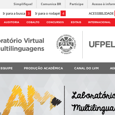
Simplifique!
Comunica BR
Participe
Acesso à infor
Ir para a busca
3
Ir para o rodapé
4
ACESSIBILIDADE
AUDITORIA
COBALTO
CONCURSOS
EDITAIS
INTERNACIONAL
ratório Virtual
ultilinguagens
EQUIPE
PRODUÇÃO ACADÊMICA
CANAL DO LVM
AG