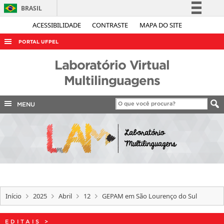
BRASIL
Simplifique!
ACESSIBILIDADE
CONTRASTE
MAPA DO SITE
Comunica BR
PORTAL UFPEL
Participe
ACESSO À INFORMAÇÃO
Laboratório Virtual
Acesso à informação
AUDITORIA
Multilinguagens
Legislação
COBALTO
Canais
MENU
CONCURSOS
EDITAIS
INTERNACIONAL
OUVIDORIA
PORTARIAS
Início
2025
Abril
12
GEPAM em São Lourenço do Sul
TELEFONES
EDITAIS
>