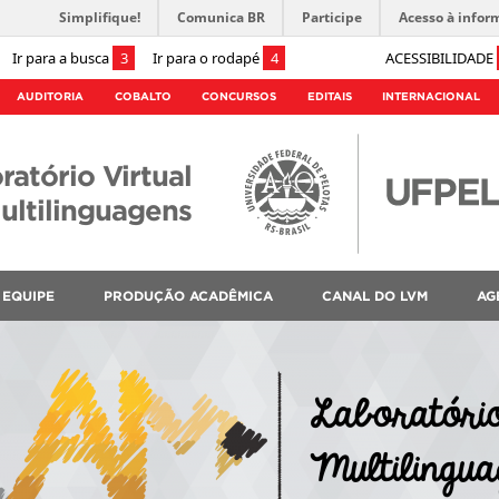
Simplifique!
Comunica BR
Participe
Acesso à infor
Ir para a busca
3
Ir para o rodapé
4
ACESSIBILIDADE
AUDITORIA
COBALTO
CONCURSOS
EDITAIS
INTERNACIONAL
ratório Virtual
ultilinguagens
EQUIPE
PRODUÇÃO ACADÊMICA
CANAL DO LVM
AG