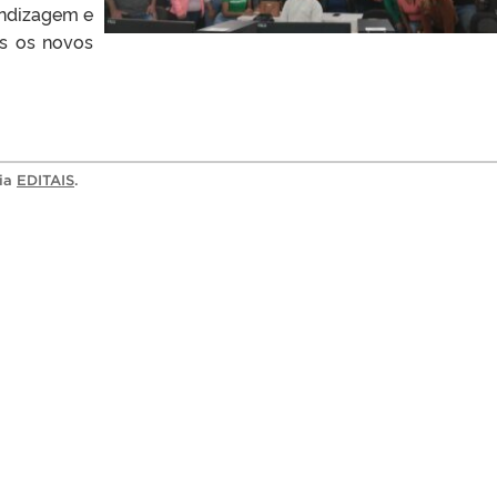
ndizagem e
os os novos
ria
EDITAIS
.