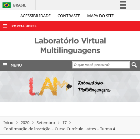
BRASIL
Simplifique!
ACESSIBILIDADE
CONTRASTE
MAPA DO SITE
Comunica BR
PORTAL UFPEL
Participe
ACESSO À INFORMAÇÃO
Laboratório Virtual
Acesso à informação
AUDITORIA
Multilinguagens
Legislação
COBALTO
Canais
MENU
CONCURSOS
EDITAIS
INTERNACIONAL
OUVIDORIA
PORTARIAS
Início
2020
Setembro
17
TELEFONES
Confirmação de Inscrição – Curso Currículo Lattes – Turma 4