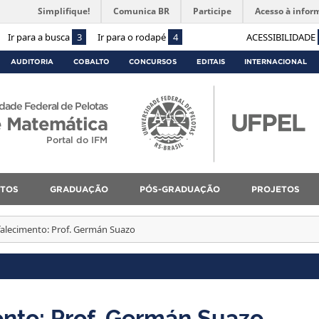
Simplifique!
Comunica BR
Participe
Acesso à infor
Ir para a busca
3
Ir para o rodapé
4
ACESSIBILIDADE
AUDITORIA
COBALTO
CONCURSOS
EDITAIS
INTERNACIONAL
dade Federal de Pelotas
 e Matemática
Portal do IFM
NTOS
GRADUAÇÃO
PÓS-GRADUAÇÃO
PROJETOS
falecimento: Prof. Germán Suazo
nto: Prof. Germán Suazo