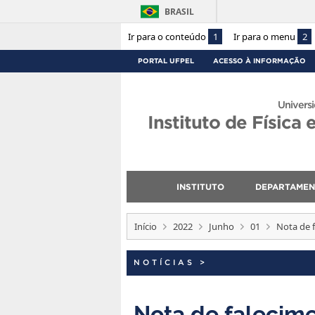
BRASIL
Ir para o conteúdo
1
Ir para o menu
2
PORTAL UFPEL
ACESSO À INFORMAÇÃO
Universi
Instituto de Física
INSTITUTO
DEPARTAME
Início
2022
Junho
01
Nota de 
NOTÍCIAS
>
Nota de falecime