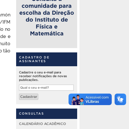
comunidade para
escolha da Direção
Ramón
do Instituto de
a/IFM
Física e
do no
Matemática
lde e
muito
o tão
CADASTRO DE
ASSINANTES
Cadastre o seu e-mail para
receber notificações de novas
publicações.
Qual
o
seu
Cadastrar
e-
mail?
CONSULTAS
CALENDÁRIO ACADÊMICO