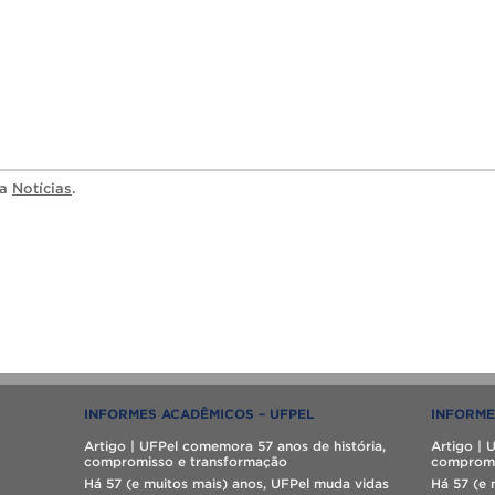
ia
Notícias
.
INFORMES ACADÊMICOS – UFPEL
INFORME
Artigo | UFPel comemora 57 anos de história,
Artigo | 
compromisso e transformação
compromi
Há 57 (e muitos mais) anos, UFPel muda vidas
Há 57 (e 